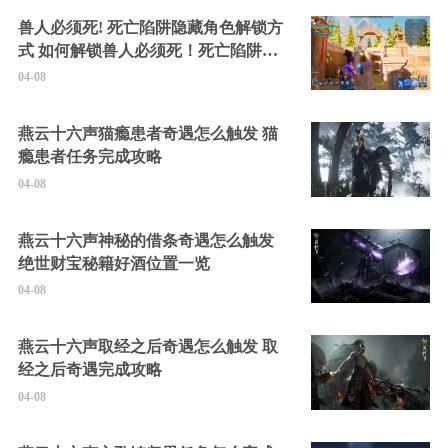
兽人必须死! 死亡陷阱隐藏角色解锁方
式 如何解锁兽人必须死！死亡陷阱中
的隐藏角色
04-08
燕云十六声猫瘾患者奇遇怎么触发 猫
瘾患者任务完成攻略
04-08
燕云十六声神秘的借条奇遇怎么触发
绝世财宝秘籍好酒位置一览
04-08
燕云十六声取经之后奇遇怎么触发 取
经之后奇遇完成攻略
04-08