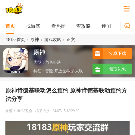
找游戏
看热闹
查攻略
评测
新游
首页
>
>
>
18183首页
原神
游戏攻略
正文
原神
安卓下载
类型：角色扮演
领取礼包
特征：冒险,开放世界,多人联机,沙盒,ARPG,taptap
原神肯德基联动怎么预约 原神肯德基联动预约方
法分享
来源：18183整合
橘子汽水
24-07-15 18:29:32