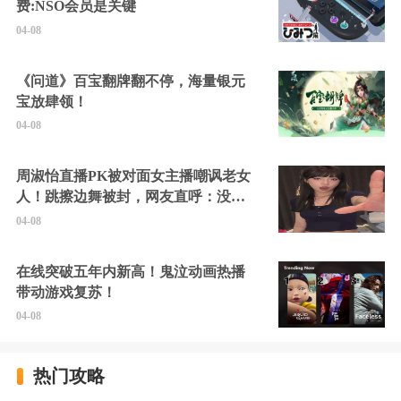
费:NSO会员是关键
04-08
《问道》百宝翻牌翻不停，海量银元
宝放肆领！
04-08
周淑怡直播PK被对面女主播嘲讽老女
人！跳擦边舞被封，网友直呼：没边
硬擦封的好！
04-08
在线突破五年内新高！鬼泣动画热播
带动游戏复苏！
04-08
热门攻略