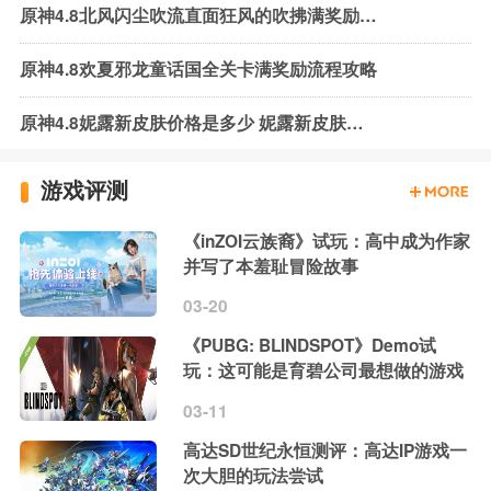
原神4.8北风闪尘吹流直面狂风的吹拂满奖励流程攻略
原神4.8欢夏邪龙童话国全关卡满奖励流程攻略
原神4.8妮露新皮肤价格是多少 妮露新皮肤获取方法
游戏评测
《inZOI云族裔》试玩：高中成为作家
并写了本羞耻冒险故事
03-20
《PUBG: BLINDSPOT》Demo试
玩：这可能是育碧公司最想做的游戏
03-11
高达SD世纪永恒测评：高达IP游戏一
次大胆的玩法尝试