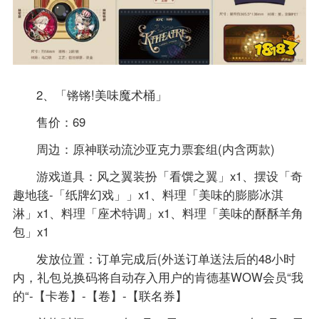
2、「锵锵!美味魔术桶」
售价：69
周边：原神联动流沙亚克力票套组(内含两款)
游戏道具：风之翼装扮「看馔之翼」x1、摆设「奇
趣地毯-「纸牌幻戏」」x1、料理「美味的膨膨冰淇
淋」x1、料理「座术特调」x1、料理「美味的酥酥羊角
包」x1
发放位置：订单完成后(外送订单送法后的48小时
内，礼包兑换码将自动存入用户的肯德基WOW会员“我
的“-【卡卷】-【卷】-【联名券】