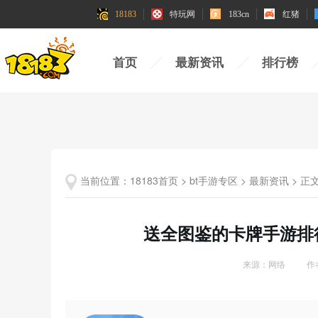
18183
18183
特玩网
特玩网
183cn
183cn
红猪
红猪
首页
最新资讯
排行榜
当前位置：
18183首页
>
bt手游专区
>
最新资讯
>
正
送全图鉴的卡牌手游排行
来源：网络
作