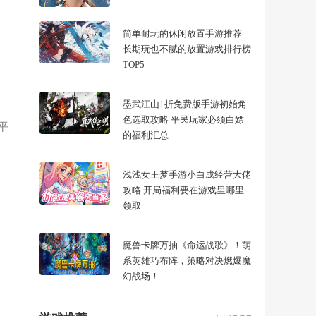
简单耐玩的休闲放置手游推荐
长期玩也不腻的放置游戏排行榜
TOP5
墨武江山1折免费版手游初始角
色选取攻略 平民玩家必须白嫖
平
的福利汇总
浅浅女王梦手游小白成经营大佬
攻略 开局福利要在游戏里哪里
领取
魔兽卡牌万抽《命运战歌》！萌
系英雄巧布阵，策略对决燃爆魔
幻战场！