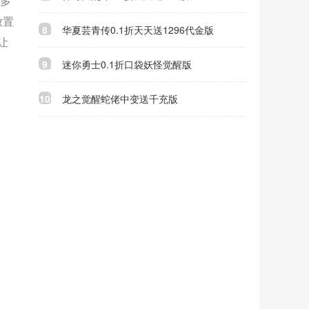
更多
放置
8
华夏芸青传0.1折天天送1296代金版
让
9
迷你勇士0.1折口袋妖怪觉醒版
10
龙之觉醒蛇佬中变送千充版