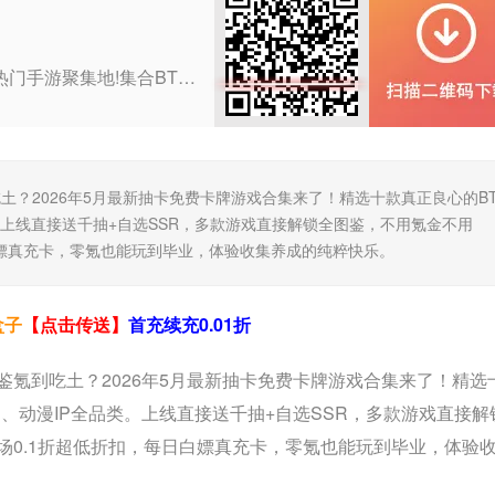
0.01折APP，官网直下，打造热门手游聚集地!集合BT版游戏、折扣手游与H5轻游戏，一网打尽玩家所爱。海量福利礼包，限时领取，助力您游戏更畅快。无论是寻找刺激挑战还是休闲时光，这里都是您的理想之选。
？2026年5月最新抽卡免费卡牌游戏合集来了！精选十款真正良心的B
上线直接送千抽+自选SSR，多款游戏直接解锁全图鉴，不用氪金不用
白嫖真充卡，零氪也能玩到毕业，体验收集养成的纯粹快乐。
盒子
【点击传送】
首充续充0.01折
氪到吃土？2026年5月最新抽卡免费卡牌游戏合集来了！精选
、动漫IP全品类。上线直接送千抽+自选SSR，多款游戏直接解
场0.1折超低折扣，每日白嫖真充卡，零氪也能玩到毕业，体验