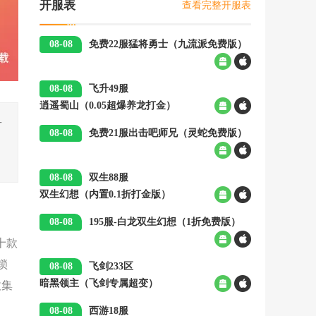
查看完整开服表
开服表
08-08
免费22服
猛将勇士（九流派免费版）
00:05
08-08
飞升49服
逍遥蜀山（0.05超爆养龙打金）
00:05
T
08-08
免费21服
出击吧师兄（灵蛇免费版）
00:05
08-08
双生88服
双生幻想（内置0.1折打金版）
00:05
08-08
195服-白龙
双生幻想（1折免费版）
00:05
十款
锁
08-08
飞剑233区
收集
暗黑领主（飞剑专属超变）
00:05
08-08
西游18服