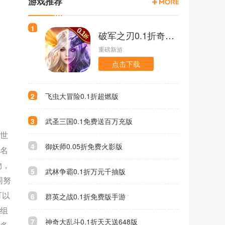
游戏推荐
1
破军之刃0.1折奇幻大陆版
重磅新游
点击下载
2
飞虫大冒险0.1折超燃版
3
武圣三国0.1免费送百万充版
乱世
4
御妖师0.05折免费火影版
史名
物，
5
武林争霸0.1折万元千抽版
同努
可以
6
群英之战0.1折免费版手游
活组
7
神奇大乱斗0.1折天天送648版