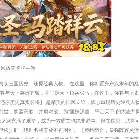
国风放置卡牌手游
真实三国历史，还原经典人物。 在这里，你将置身东汉末年的
你将与天下英雄齐聚，为平定天下招兵买马；在这里，你将与历
，还原历史真实名将】 超精美的国风立绘，倾心重现历史经典人
乱世，饮酒高歌，并肩对敌。为“匡扶汉室，平定天下”的大志共
成长之路充满了艰辛，成为一方霸主也绝非易事。但在这里，武将
轻松护肝，绝世名将养成不再困难。 【策略组合，最强阵容灵