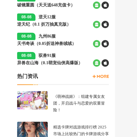
破镜重圆（天天送648充值卡）
00:05
08-08
逆天12服
逆天纪（0.1 折万抽真充版）
00:05
08-08
九州86服
天书奇谈（0.05折送神兽绒绒）
00:05
08-08
驭兽91服
异兽在山海（0.1萌宠仙侠高爆版）
00:05
热门资讯
《萌神战姬》：组建专属女友
团，开启战斗与恋爱的双重冒
险！
精选卡牌对战游戏排行榜 2025
市场上比较热门的卡牌游戏分享