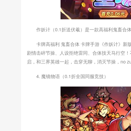
作妖计（0.1折送伏羲）是一款高福利鬼畜合
卡牌高福利 鬼畜合体 卡牌手游《作妖计》新
剧情击碎节操、人设拒绝雷同、合体技天马行空！
启，和三界英雄一起，击穿无聊，消灭节操，no zuo n
4. 魔镜物语（0.1折全国同服竞技）