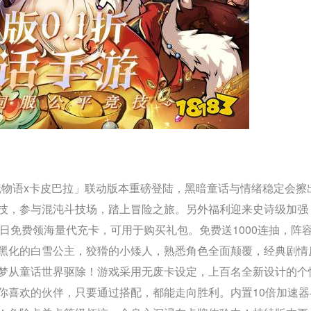
镜物语x卡皮巴拉」联动版本重磅登陆，黑暗童话与情绪稳定会擦
技，参与混沌斗技场，踏上冒险之旅。另外福利迎来史诗级加强
每日免费领海量代充卡，可用于购买礼包。免费送1000连抽，阵
黑化的白雪公主，狡猾的小矮人，熟悉角色全面颠覆，经典剧情
梦从童话世界驱除！游戏采用无废卡设定，上百名全新设计的个
你喜欢的伙伴，只要通过搭配，都能走向胜利。内置10倍加速器