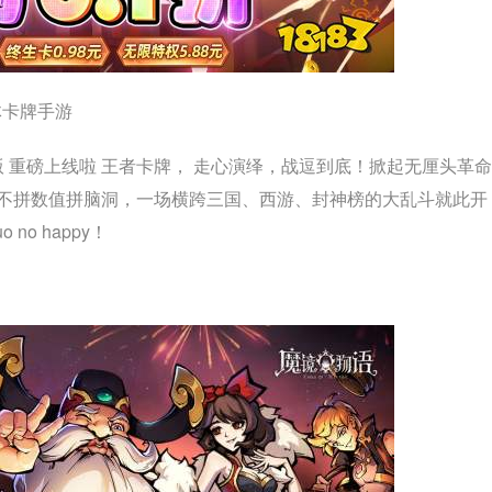
体卡牌手游
版 重磅上线啦 王者卡牌， 走心演绎，战逗到底！掀起无厘头革
不拼数值拼脑洞，一场横跨三国、西游、封神榜的大乱斗就此开
o happy！