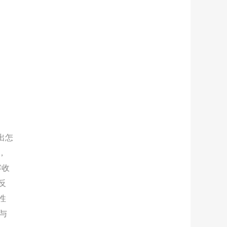
出怎
，
容收
反
性
与