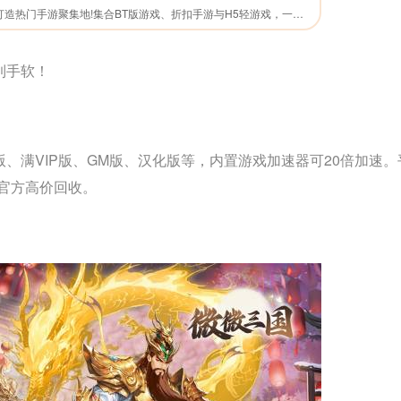
0.01折APP，官网直下，打造热门手游聚集地!集合BT版游戏、折扣手游与H5轻游戏，一网打尽玩家所爱。海量福利礼包，限时领取，助力您游戏更畅快。无论是寻找刺激挑战还是休闲时光，这里都是您的理想之选。
到手软！
、满VIP版、GM版、汉化版等，内置游戏加速器可20倍加速。
官方高价回收。