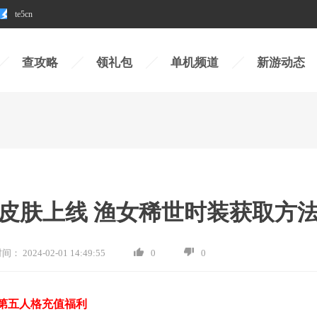
te5cn
查攻略
领礼包
单机频道
新游动态
皮肤上线 渔女稀世时装获取方
时间：
2024-02-01 14:49:55
0
0
第五人格充值福利