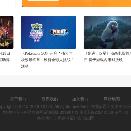
29日
《Pokémon GO》开启＂强大与
《光遇：双星》动画电影首
代言助阵
极致最终章：铁臂全球大挑战＂
开!将于游戏内限时放映
活动
关于我们
|
联系我们
|
加入我们
|
网站地图
|
opyright © 2015-2018 18183. All rights reserved. 福州妖霸山网络有限
增值电信业务经营许可证 闽B2-20190143
闽ICP备2024058879号-30
办公地址：福建省福州市仓山区