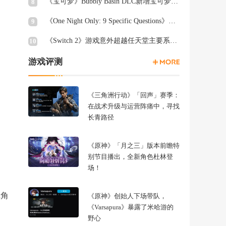
《宝可梦》Bubbly Basin DLC新增宝可梦及Pokédex信息
8
《One Night Only: 9 Specific Questions》游戏评测
9
《Switch 2》游戏意外超越任天堂主要系列销量
10
游戏评测
《三角洲行动》「回声」赛季：
在战术升级与运营阵痛中，寻找
长青路径
《原神》「月之三」版本前瞻特
别节目播出，全新角色杜林登
场！
戏角
《原神》创始人下场带队，
《Varsapura》暴露了米哈游的
野心