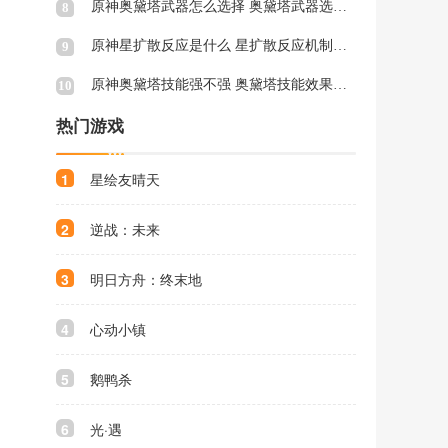
原神奥黛塔武器怎么选择 奥黛塔武器选择推荐
8
原神星扩散反应是什么 星扩散反应机制与特点介绍
9
原神奥黛塔技能强不强 奥黛塔技能效果介绍
10
热门游戏
1
星绘友晴天
2
逆战：未来
3
明日方舟：终末地
4
心动小镇
5
鹅鸭杀
6
光·遇