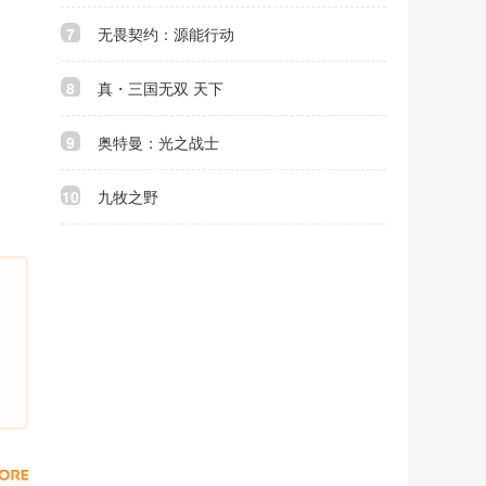
7
无畏契约：源能行动
8
真・三国无双 天下
9
奥特曼：光之战士
10
九牧之野