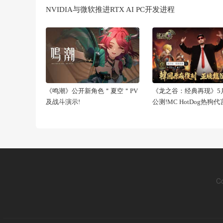
NVIDIA与微软推进RTX AI PC开发进程
《鸣潮》公开新角色＂夏空＂PV
《龙之谷：经典再现》5月
及战斗演示!
公测!MC HotDog热狗
C