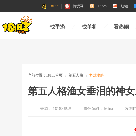
18183
特玩网
183cn
红猪
找手游
找单机
看热闹
当前位置：
18183首页
第五人格
游戏攻略
第五人格渔女垂泪的神女
来源：
18183整理
责任编辑：
Mina
发布