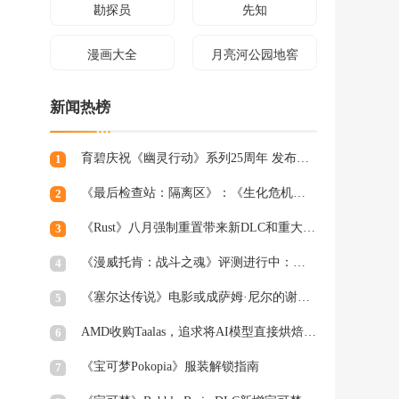
勘探员
先知
漫画大全
月亮河公园地窖
命
新闻热榜
育碧庆祝《幽灵行动》系列25周年 发布《幽灵行动：最后的仪式》更新
1
《最后检查站：隔离区》：《生化危机》与《请出示文件》的Xbox Game Pass新作
2
《Rust》八月强制重置带来新DLC和重大更新
3
《漫威托肯：战斗之魂》评测进行中：画面精美但问题多多
4
《塞尔达传说》电影或成萨姆·尼尔的谢幕之作
5
AMD收购Taalas，追求将AI模型直接烘焙进硅芯片的技术
6
《宝可梦Pokopia》服装解锁指南
7