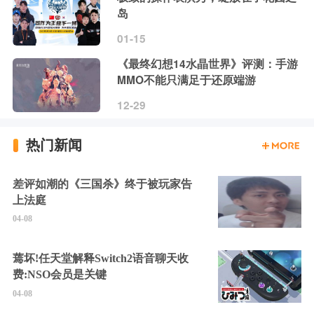
岛
01-15
《最终幻想14水晶世界》评测：手游
MMO不能只满足于还原端游
12-29
热门新闻
差评如潮的《三国杀》终于被玩家告
上法庭
04-08
蔫坏!任天堂解释Switch2语音聊天收
费:NSO会员是关键
04-08