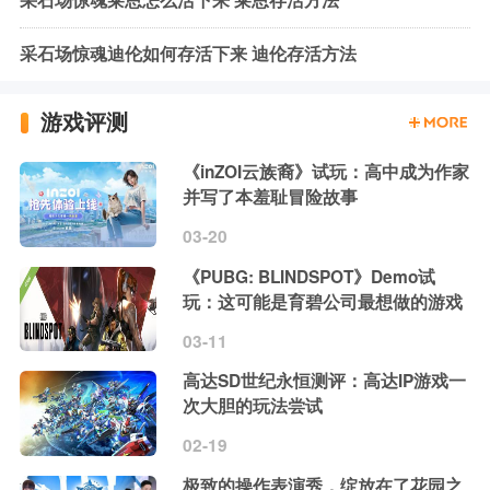
采石场惊魂莱恩怎么活下来 莱恩存活方法
采石场惊魂迪伦如何存活下来 迪伦存活方法
游戏评测
《inZOI云族裔》试玩：高中成为作家
并写了本羞耻冒险故事
03-20
《PUBG: BLINDSPOT》Demo试
玩：这可能是育碧公司最想做的游戏
03-11
高达SD世纪永恒测评：高达IP游戏一
次大胆的玩法尝试
02-19
极致的操作表演秀，绽放在了花园之