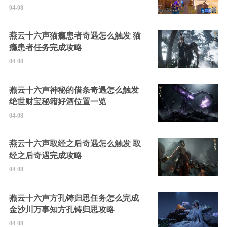
的隐藏角色
04-08
燕云十六声猫瘾患者奇遇怎么触发 猫
瘾患者任务完成攻略
04-08
燕云十六声神秘的借条奇遇怎么触发
绝世财宝秘籍好酒位置一览
04-08
燕云十六声取经之后奇遇怎么触发 取
经之后奇遇完成攻略
04-08
燕云十六声方孔铸归思任务怎么完成
金沙川万事知方孔铸归思攻略
04-08