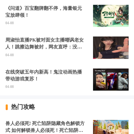
《问道》百宝翻牌翻不停，海量银元
宝放肆领！
04-08
周淑怡直播PK被对面女主播嘲讽老女
人！跳擦边舞被封，网友直呼：没边
硬擦封的好！
04-08
在线突破五年内新高！鬼泣动画热播
带动游戏复苏！
04-08
热门攻略
兽人必须死! 死亡陷阱隐藏角色解锁方
式 如何解锁兽人必须死！死亡陷阱中