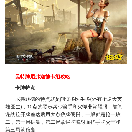
昆特牌尼弗迦德卡组攻略
卡牌特点
尼弗迦德的特点就是间谍多医生多(还有个逆天英
雄医生)，10点的黑步兵弓箭手和火蠍非常耀眼，靠间
谍战拉开牌差然后用大点数牌硬拼，一般都是抢一放
二，第一局拼赢，第二局拿烂牌骗对面把手牌交干净，
第三局就稳赢。