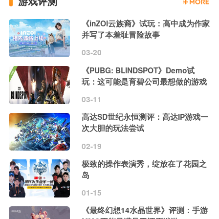
游戏评测
《inZOI云族裔》试玩：高中成为作家
并写了本羞耻冒险故事
03-20
《PUBG: BLINDSPOT》Demo试
玩：这可能是育碧公司最想做的游戏
03-11
高达SD世纪永恒测评：高达IP游戏一
次大胆的玩法尝试
02-19
极致的操作表演秀，绽放在了花园之
岛
01-15
《最终幻想14水晶世界》评测：手游