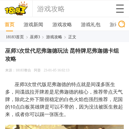
游戏攻略
首页
游戏新闻
游戏攻略
游戏礼包
游戏下
>
>
>
18183首页
巫师3
游戏攻略
正文
巫师3次世代尼弗迦德玩法 昆特牌尼弗迦德卡组
攻略
来源：18183整合
阿姜
23-01-05 16:02:13
巫师3次世代版尼弗迦德的特点就是间谍多医生
多，间谍战拉开牌差是尼弗迦德的核心，推荐带点天气
牌，除此之外下限很稳定的白色火焰也强烈推荐，尼国
的10点白板英雄牌是可以不带的，因为没法被医生救起
来，或者你可以踢一张医生。