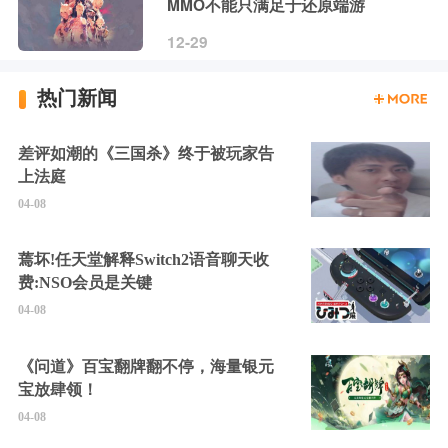
MMO不能只满足于还原端游
12-29
热门新闻
差评如潮的《三国杀》终于被玩家告
上法庭
04-08
蔫坏!任天堂解释Switch2语音聊天收
费:NSO会员是关键
04-08
《问道》百宝翻牌翻不停，海量银元
宝放肆领！
04-08