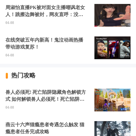
周淑怡直播PK被对面女主播嘲讽老女
人！跳擦边舞被封，网友直呼：没边
硬擦封的好！
04-08
在线突破五年内新高！鬼泣动画热播
带动游戏复苏！
04-08
热门攻略
兽人必须死! 死亡陷阱隐藏角色解锁方
式 如何解锁兽人必须死！死亡陷阱中
的隐藏角色
04-08
燕云十六声猫瘾患者奇遇怎么触发 猫
瘾患者任务完成攻略