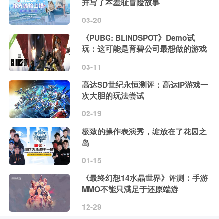
并写了本羞耻冒险故事
03-20
《PUBG: BLINDSPOT》Demo试
玩：这可能是育碧公司最想做的游戏
03-11
高达SD世纪永恒测评：高达IP游戏一
次大胆的玩法尝试
02-19
极致的操作表演秀，绽放在了花园之
岛
01-15
《最终幻想14水晶世界》评测：手游
MMO不能只满足于还原端游
12-29