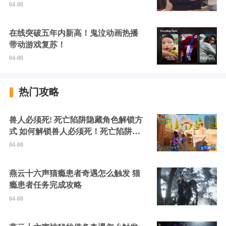
硬擦封的好！
04-08
在线突破五年内新高！鬼泣动画热播
带动游戏复苏！
04-08
热门攻略
兽人必须死! 死亡陷阱隐藏角色解锁方
式 如何解锁兽人必须死！死亡陷阱中
的隐藏角色
04-08
燕云十六声猫瘾患者奇遇怎么触发 猫
瘾患者任务完成攻略
04-08