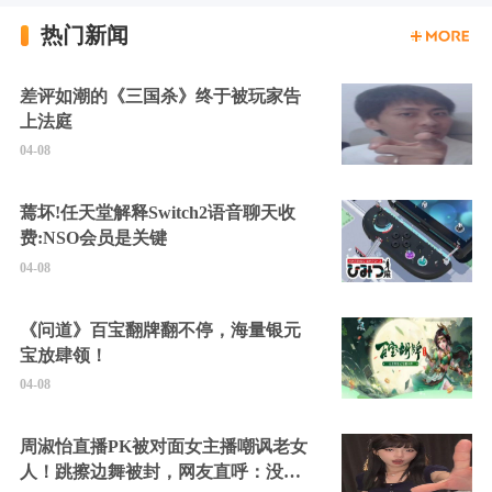
热门新闻
差评如潮的《三国杀》终于被玩家告
上法庭
04-08
蔫坏!任天堂解释Switch2语音聊天收
费:NSO会员是关键
04-08
《问道》百宝翻牌翻不停，海量银元
宝放肆领！
04-08
周淑怡直播PK被对面女主播嘲讽老女
人！跳擦边舞被封，网友直呼：没边