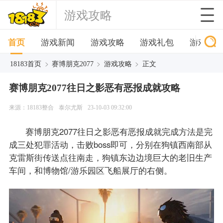
游戏攻略
首页
游戏新闻
游戏攻略
游戏礼包
游戏下
>
>
>
18183首页
赛博朋克2077
游戏攻略
正文
赛博朋克2077往日之影恶有恶报成就攻略
来源：18183整合
泰尔尤斯
23-10-03 09:32:00
赛博朋克2077往日之影恶有恶报成就完成方法是完
成三处犯罪活动，击败boss即可，分别在狗镇西南部从
克雷斯街传送点往南走，狗镇东边边境巨大的老旧生产
车间，和博物馆/游乐园区飞船展厅的右侧。