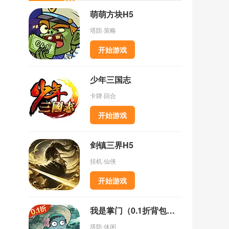
萌萌方块H5
塔防·策略
开始游戏
少年三国志
卡牌·回合
开始游戏
剑镇三界H5
挂机·仙侠
开始游戏
我是掌门（0.1折背包乱斗）
塔防·休闲