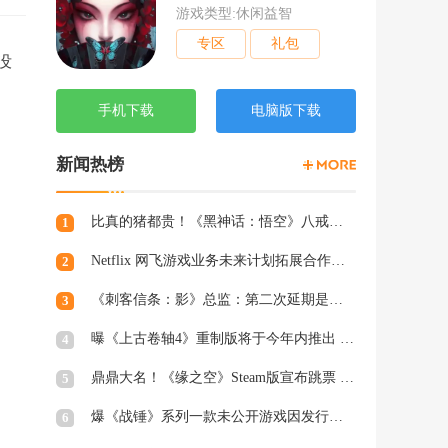
游戏类型:休闲益智
专区
礼包
没
手机下载
电脑版下载
新闻热榜
比真的猪都贵！《黑神话：悟空》八戒手办开订：根根分明的猪毛
1
Netflix 网飞游戏业务未来计划拓展合作和家庭类游戏
2
《刺客信条：影》总监：第二次延期是因为屋顶太复杂
3
曝《上古卷轴4》重制版将于今年内推出 虚幻5加持
4
鼎鼎大名！《缘之空》Steam版宣布跳票 将延期至2月28日发售
5
爆《战锤》系列一款未公开游戏因发行商撤资而夭折，开发被迫中断
6