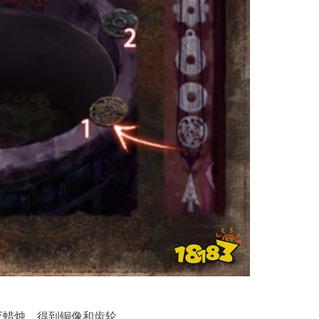
灭蜡烛，得到铜像和齿轮。