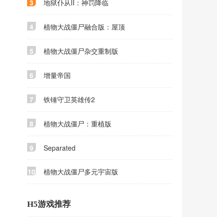
3
地狱仆从II：神罚降临
4
植物大战僵尸融合版：屋顶
5
植物大战僵尸杂交重制版
6
增量帝国
7
铁锤守卫英雄传2
8
植物大战僵尸：重植版
9
Separated
10
植物大战僵尸多元宇宙版
H5游戏推荐