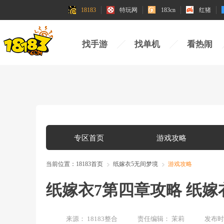
18183
特玩网
183cn
红猪
找手游
找单机
看热闹
专区首页
游戏攻略
当前位置：
18183首页
纸嫁衣5无间梦境
游戏攻略
纸嫁衣7第四章攻略 纸
来源：
18183整合
责任编辑：
茉莉
发布时