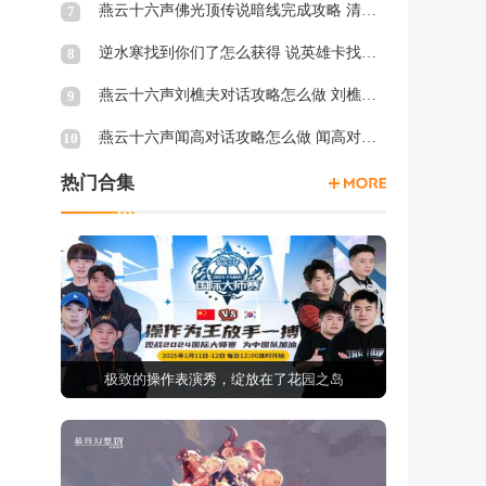
燕云十六声佛光顶传说暗线完成攻略 清河佛光顶传说暗涌怎么触发
7
逆水寒找到你们了怎么获得 说英雄卡找到你们了获得方法
8
燕云十六声刘樵夫对话攻略怎么做 刘樵夫对话结交攻略一览
9
燕云十六声闻高对话攻略怎么做 闻高对话结交攻略一览
10
热门合集
极致的操作表演秀，绽放在了花园之岛