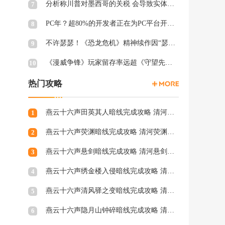
分析称川普对墨西哥的关税 会导致实体游戏价格上涨
7
PC年？超80%的开发者正在为PC平台开发游戏 NS2为8%
8
不许瑟瑟！《恐龙危机》精神续作因“瑟瑟Mod”拒绝登陆PC
9
《漫威争锋》玩家留存率远超《守望先锋2》、《绝地潜兵2》等游戏
10
热门攻略
燕云十六声田英其人暗线完成攻略 清河田英其人暗涌怎么触发
1
燕云十六声荧渊暗线完成攻略 清河荧渊暗涌怎么触发
2
燕云十六声悬剑暗线完成攻略 清河悬剑暗涌怎么触发
3
燕云十六声绣金楼入侵暗线完成攻略 清河绣金楼入侵暗涌怎么触发
4
燕云十六声清风驿之变暗线完成攻略 清河清风驿之变暗涌怎么触发
5
燕云十六声隐月山钟碎暗线完成攻略 清河隐月山钟碎暗涌怎么触发
6