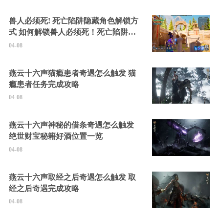
兽人必须死! 死亡陷阱隐藏角色解锁方
式 如何解锁兽人必须死！死亡陷阱中
的隐藏角色
04-08
燕云十六声猫瘾患者奇遇怎么触发 猫
瘾患者任务完成攻略
04-08
燕云十六声神秘的借条奇遇怎么触发
绝世财宝秘籍好酒位置一览
04-08
燕云十六声取经之后奇遇怎么触发 取
经之后奇遇完成攻略
04-08