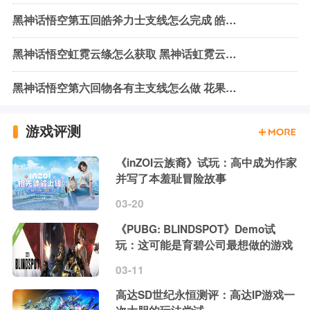
黑神话悟空第五回皓斧力士支线怎么完成 皓斧力士支线任务流程攻略
黑神话悟空虹霓云绦怎么获取 黑神话虹霓云绦材料收集
黑神话悟空第六回物各有主支线怎么做 花果山物各有主支线任务攻略
游戏评测
《inZOI云族裔》试玩：高中成为作家
并写了本羞耻冒险故事
03-20
《PUBG: BLINDSPOT》Demo试
玩：这可能是育碧公司最想做的游戏
03-11
高达SD世纪永恒测评：高达IP游戏一