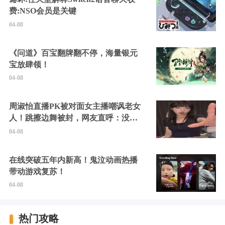
费:NSO会员是关键
04-08
《问道》百宝翻牌翻不停，海量银元
宝放肆领！
04-08
周淑怡直播PK被对面女主播嘲讽老女
人！跳擦边舞被封，网友直呼：没边
硬擦封的好！
04-08
在线突破五年内新高！鬼泣动画热播
带动游戏复苏！
04-08
热门攻略