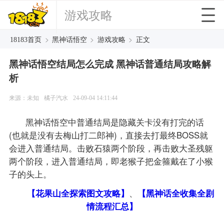
游戏攻略
>
>
>
18183首页
黑神话悟空
游戏攻略
正文
黑神话悟空结局怎么完成 黑神话普通结局攻略解
析
来源：未知
橘子汽水
24-09-04 14:11:44
黑神话悟空中普通结局是隐藏关卡没有打完的话
(也就是没有去梅山打二郎神)，直接去打最终BOSS就
会进入普通结局。击败石猿两个阶段，再击败大圣残躯
两个阶段，进入普通结局，即老猴子把金箍戴在了小猴
子的头上。
【花果山全探索图文攻略】
、
【黑神话全收集全剧
情流程汇总】