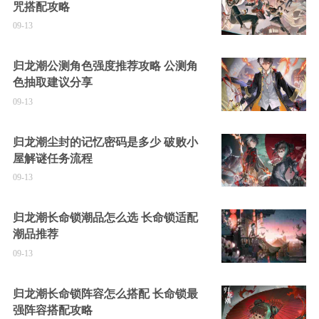
咒搭配攻略
09-13
归龙潮公测角色强度推荐攻略 公测角
色抽取建议分享
09-13
归龙潮尘封的记忆密码是多少 破败小
屋解谜任务流程
09-13
归龙潮长命锁潮品怎么选 长命锁适配
潮品推荐
09-13
归龙潮长命锁阵容怎么搭配 长命锁最
强阵容搭配攻略