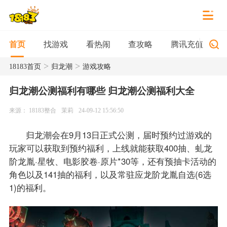
找游戏
看热闹
查攻略
腾讯充值
首页
>
>
18183首页
归龙潮
游戏攻略
归龙潮公测福利有哪些 归龙潮公测福利大全
来源： 18183整合
茉莉
24-09-12 15:56:50
归龙潮会在9月13日正式公测，届时预约过游戏的
玩家可以获取到预约福利，上线就能获取400抽、虬龙
阶龙胤·星牧、电影胶卷·原片*30等，还有预抽卡活动的
角色以及141抽的福利，以及常驻应龙阶龙胤自选(6选
1)的福利。