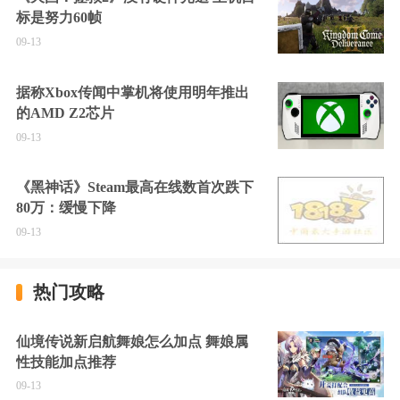
标是努力60帧
09-13
据称Xbox传闻中掌机将使用明年推出
的AMD Z2芯片
09-13
《黑神话》Steam最高在线数首次跌下
80万：缓慢下降
09-13
热门攻略
仙境传说新启航舞娘怎么加点 舞娘属
性技能加点推荐
09-13