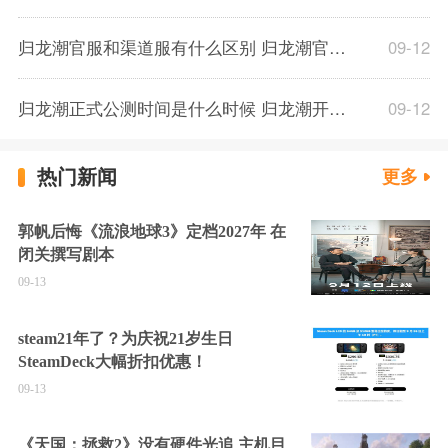
归龙潮官服和渠道服有什么区别 归龙潮官服渠道服选择推荐
09-12
归龙潮正式公测时间是什么时候 归龙潮开服日期一览
09-12
热门新闻
更多
郭帆后悔《流浪地球3》定档2027年 在
闭关撰写剧本
09-13
steam21年了？为庆祝21岁生日
SteamDeck大幅折扣优惠！
09-13
《天国：拯救2》没有硬件光追 主机目