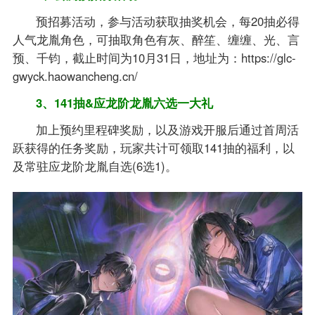
预招募活动，参与活动获取抽奖机会，每20抽必得
人气龙胤角色，可抽取角色有灰、醉笙、缠缠、光、言
预、千钧，截止时间为10月31日，地址为：https://glc-
gwyck.haowancheng.cn/
3、141抽&应龙阶龙胤六选一大礼
加上预约里程碑奖励，以及游戏开服后通过首周活
跃获得的任务奖励，玩家共计可领取141抽的福利，以
及常驻应龙阶龙胤自选(6选1)。