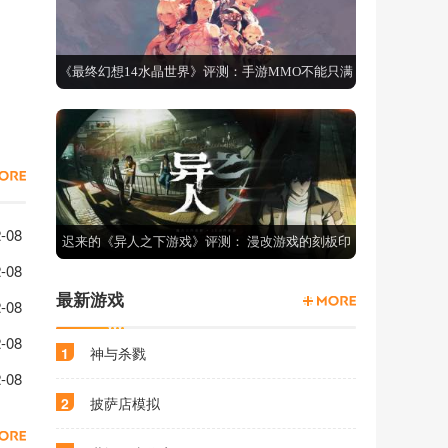
《最终幻想14水晶世界》评测：手游MMO不能只满
足于还原端游
呐喊试用角色SS攻略
-08
迟来的《异人之下游戏》评测： 漫改游戏的刻板印
-08
象如何推翻？
最新游戏
命运试用角色SS攻略
-08
轶事试用角色SS攻略
-08
1
神与杀戮
关战斗阵容SS大全
-08
2
披萨店模拟