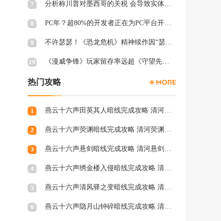
分析称川普对墨西哥的关税 会导致实体游戏价格上涨
7
PC年？超80%的开发者正在为PC平台开发游戏 NS2为8%
8
不许瑟瑟！《恐龙危机》精神续作因“瑟瑟Mod”拒绝登陆PC
9
《漫威争锋》玩家留存率远超《守望先锋2》、《绝地潜兵2》等游戏
10
热门攻略
燕云十六声田英其人暗线完成攻略 清河田英其人暗涌怎么触发
1
燕云十六声荧渊暗线完成攻略 清河荧渊暗涌怎么触发
2
燕云十六声悬剑暗线完成攻略 清河悬剑暗涌怎么触发
3
燕云十六声绣金楼入侵暗线完成攻略 清河绣金楼入侵暗涌怎么触发
4
燕云十六声清风驿之变暗线完成攻略 清河清风驿之变暗涌怎么触发
5
燕云十六声隐月山钟碎暗线完成攻略 清河隐月山钟碎暗涌怎么触发
6