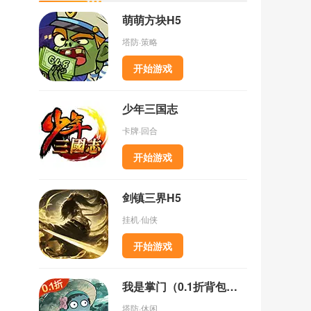
萌萌方块H5
塔防·策略
开始游戏
少年三国志
卡牌·回合
开始游戏
剑镇三界H5
挂机·仙侠
开始游戏
我是掌门（0.1折背包乱斗）
塔防·休闲