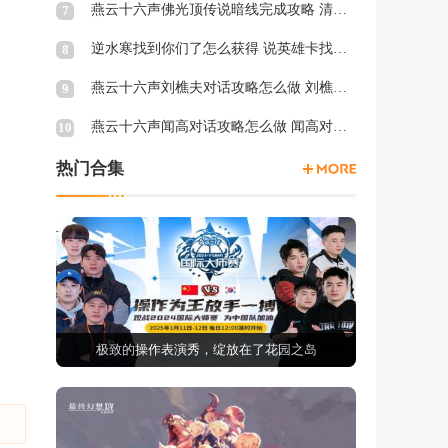
燕云十六声佛光顶传说暗线完成攻略 清河佛光顶传说暗涌怎么触发
7
逆水寒找到你们了怎么获得 说英雄卡找到你们了获得方法
8
燕云十六声刘樵夫对话攻略怎么做 刘樵夫对话结交攻略一览
9
燕云十六声闻高对话攻略怎么做 闻高对话结交攻略一览
10
热门合集
极致的操作表演秀，绽放在了花园之岛