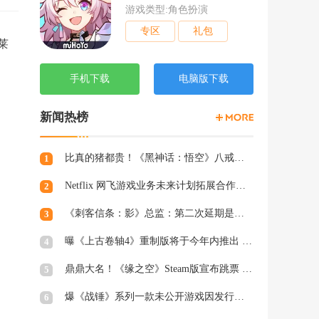
游戏类型:角色扮演
专区
礼包
莱
手机下载
电脑版下载
新闻热榜
比真的猪都贵！《黑神话：悟空》八戒手办开订：根根分明的猪毛
1
Netflix 网飞游戏业务未来计划拓展合作和家庭类游戏
2
《刺客信条：影》总监：第二次延期是因为屋顶太复杂
3
曝《上古卷轴4》重制版将于今年内推出 虚幻5加持
4
鼎鼎大名！《缘之空》Steam版宣布跳票 将延期至2月28日发售
5
爆《战锤》系列一款未公开游戏因发行商撤资而夭折，开发被迫中断
6