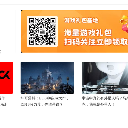
式
新作
坤哥爆料：Epic神秘3A大作，
宇宙中真的有外星人吗？马
配乐泄
IGN 9分力荐，你猜是谁？
克：我就是外星人！