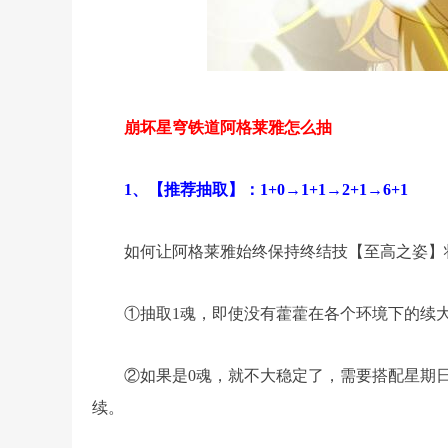
崩坏星穹铁道阿格莱雅怎么抽
1、【推荐抽取】：1+0→1+1→2+1→6+1
如何让阿格莱雅始终保持终结技【至高之姿】
①抽取1魂，即使没有藿藿在各个环境下的续
②如果是0魂，就不大稳定了，需要搭配星期日
续。