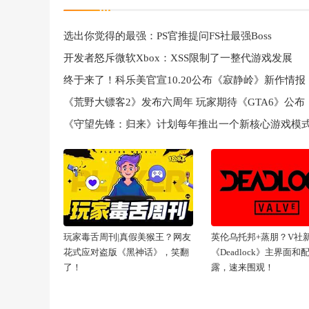
选出你觉得的最强：PS官推提问FS社最强Boss
开发者怒斥微软Xbox：XSS限制了一整代游戏发展
终于来了！科乐美官宣10.20公布《寂静岭》新作情报
《荒野大镖客2》发布六周年 玩家期待《GTA6》公布
《守望先锋：归来》计划每年推出一个新核心游戏模
玩家毒舌周刊|真假美猴王？网友
英伦乌托邦+蒸朋？V社
花式应对盗版《黑神话》，笑翻
《Deadlock》主界面和
了！
露，速来围观！