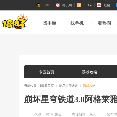
18183
特玩网
183cn
红猪
找手游
找单机
看热闹
专区首页
游戏攻略
当前位置：
18183首页
崩坏星穹铁道
游戏攻略
崩坏星穹铁道3.0阿格莱雅
来源：
18183整合
责任编辑：
茉莉
发布时