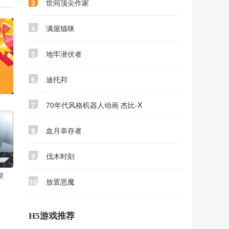
3
世间顶尖作家
4
满屋猫咪
5
地牢潜伏者
6
迪托邦
7
70年代风格机器人动画 杰比-X
8
血月幸存者
9
伐木时刻
斯
10
放置恶魔
H5游戏推荐