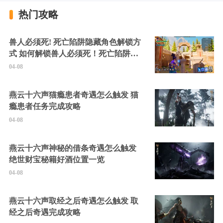
热门攻略
兽人必须死! 死亡陷阱隐藏角色解锁方
式 如何解锁兽人必须死！死亡陷阱中
的隐藏角色
04-08
燕云十六声猫瘾患者奇遇怎么触发 猫
瘾患者任务完成攻略
04-08
燕云十六声神秘的借条奇遇怎么触发
绝世财宝秘籍好酒位置一览
04-08
燕云十六声取经之后奇遇怎么触发 取
经之后奇遇完成攻略