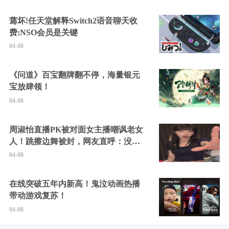
蔫坏!任天堂解释Switch2语音聊天收
费:NSO会员是关键
04-08
《问道》百宝翻牌翻不停，海量银元
宝放肆领！
04-08
周淑怡直播PK被对面女主播嘲讽老女
人！跳擦边舞被封，网友直呼：没边
硬擦封的好！
04-08
在线突破五年内新高！鬼泣动画热播
带动游戏复苏！
04-08