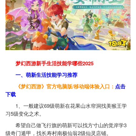
梦幻西游新手生活技能学哪些2025
一、萌新生活技能学习推荐
《梦幻西游》官方电脑版/移动端体验入口：
点击
下载
1、一般建议69级萌新在花果山水帘洞找美猴王学
习5级变化之术。
希望自己做飞行旗的萌新可以找方寸山的觉岸学3
级奇门遁甲，找长寿村南极仙翁2级仙灵店铺。