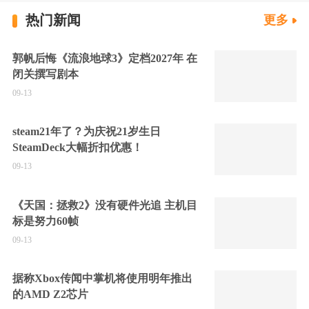
热门新闻
更多
郭帆后悔《流浪地球3》定档2027年 在
闭关撰写剧本
09-13
steam21年了？为庆祝21岁生日
SteamDeck大幅折扣优惠！
09-13
《天国：拯救2》没有硬件光追 主机目
标是努力60帧
09-13
据称Xbox传闻中掌机将使用明年推出
的AMD Z2芯片