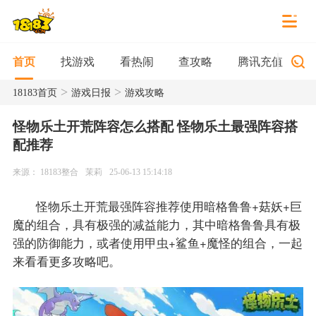
找游戏
看热闹
查攻略
腾讯充值
首页
>
>
18183首页
游戏日报
游戏攻略
怪物乐土开荒阵容怎么搭配 怪物乐土最强阵容搭
配推荐
来源： 18183整合
茉莉
25-06-13 15:14:18
怪物乐土开荒最强阵容推荐使用暗格鲁鲁+菇妖+巨
魔的组合，具有极强的减益能力，其中暗格鲁鲁具有极
强的防御能力，或者使用甲虫+鲨鱼+魔怪的组合，一起
来看看更多攻略吧。