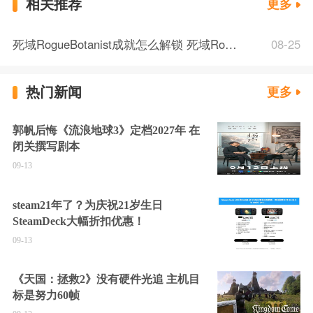
相关推荐
更多
死域RogueBotanist成就怎么解锁 死域Rogue隐藏成就Botanist解锁方法
08-25
热门新闻
更多
郭帆后悔《流浪地球3》定档2027年 在
闭关撰写剧本
09-13
steam21年了？为庆祝21岁生日
SteamDeck大幅折扣优惠！
09-13
《天国：拯救2》没有硬件光追 主机目
标是努力60帧