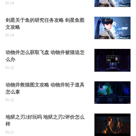
05-24
剑星关于鱼的研究任务攻略 剑星鱼图
文攻略
05-24
动物井怎么获取飞盘 动物井被猫追怎
么办
05-22
动物井救猫图文攻略 动物井轮子道具
怎么拿
05-22
地狱之刃2好玩吗 地狱之刃2评价怎么
样
05-21