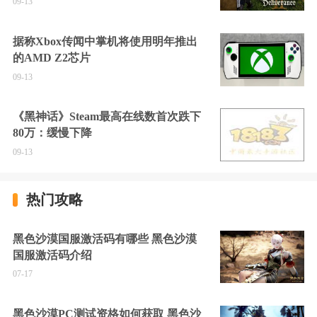
09-13
据称Xbox传闻中掌机将使用明年推出
的AMD Z2芯片
09-13
《黑神话》Steam最高在线数首次跌下
80万：缓慢下降
09-13
热门攻略
黑色沙漠国服激活码有哪些 黑色沙漠
国服激活码介绍
07-17
黑色沙漠PC测试资格如何获取 黑色沙