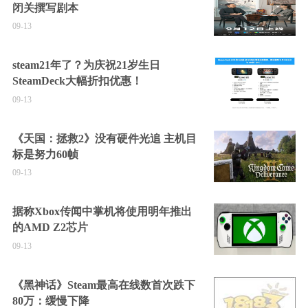
闭关撰写剧本
09-13
steam21年了？为庆祝21岁生日
SteamDeck大幅折扣优惠！
09-13
《天国：拯救2》没有硬件光追 主机目
标是努力60帧
09-13
据称Xbox传闻中掌机将使用明年推出
的AMD Z2芯片
09-13
《黑神话》Steam最高在线数首次跌下
80万：缓慢下降