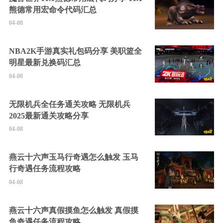
熊德常用宏命令代码汇总
04-08
NBA2K手游真实礼包码分享 美职篮全
明星最新兑换码汇总
04-08
无限机兵全任务通关攻略 无限机兵
2025最新通关攻略分享
04-08
燕云十六声玉马行奇遇怎么触发 玉马
行奇遇任务流程攻略
04-08
燕云十六声真假摸鱼怎么触发 真假摸
鱼奇遇任务流程攻略