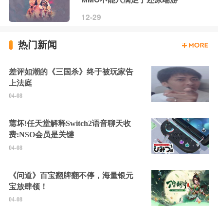
12-29
热门新闻
差评如潮的《三国杀》终于被玩家告
上法庭
04-08
蔫坏!任天堂解释Switch2语音聊天收
费:NSO会员是关键
04-08
《问道》百宝翻牌翻不停，海量银元
宝放肆领！
04-08