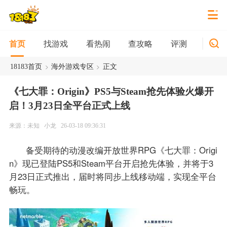
找游戏
看热闹
查攻略
评测
新游
首页
>
>
18183首页
海外游戏专区
正文
《七大罪：Origin》PS5与Steam抢先体验火爆开
启！3月23日全平台正式上线
来源：未知
小龙
26-03-18 09:36:31
备受期待的动漫改编开放世界RPG《七大罪：Origi
n》现已登陆PS5和Steam平台开启抢先体验，并将于3
月23日正式推出，届时将同步上线移动端，实现全平台
畅玩。