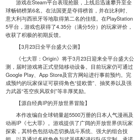
游戏在Steam平台表现抢眼，上线后迅速攀升至全
球畅销榜第6名。在法国更是夺得榜首，并在比利时、
意大利与西班牙等地取得第二名的佳绩。在PlayStation
5平台，游戏也获得了4.35分（满分5分）的玩家评价，
收获了积极的初期反馈。
【3月23日全平台盛大公测】
《七大罪：Origin》将于3月23日迎来全平台盛大公
测，届时游戏将正式登陆移动设备。目前玩家仍可通过
Google Play、App Store及官方网站进行事前预约。完
成预约的玩家保证可获得角色“提欧蕾”、抽奖券以及强
力武器“苍空疾风双剑”等丰厚奖励。
【源自经典IP的开放世界冒险】
本作改编自全球销量超5500万册的日本人气漫画及
动画IP《七大罪》。游戏提供了广阔的开放世界供玩家
探索，其特色包括动态切换战斗系统、强大的组合技
能，以及通过多样角色与武器搭配进行队伍定制，承诺