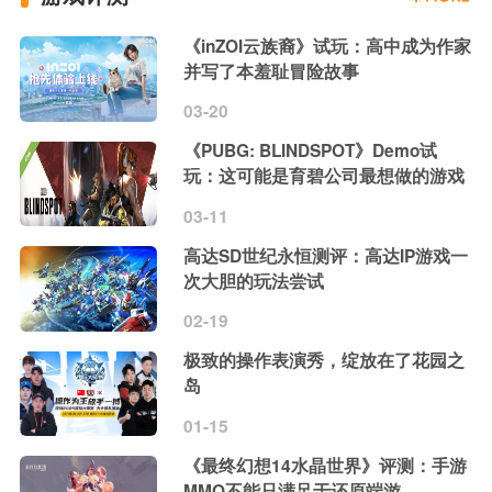
《inZOI云族裔》试玩：高中成为作家
并写了本羞耻冒险故事
03-20
《PUBG: BLINDSPOT》Demo试
玩：这可能是育碧公司最想做的游戏
03-11
高达SD世纪永恒测评：高达IP游戏一
次大胆的玩法尝试
02-19
极致的操作表演秀，绽放在了花园之
岛
01-15
《最终幻想14水晶世界》评测：手游
MMO不能只满足于还原端游