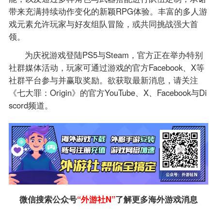
带来充满持续动作变化的新颖RPG体验。丰富的多人游
戏元素允许玩家与好友组队冒险，或共同挑战强大首
领。
为庆祝游戏登陆PS5与Steam，官方正在举办特别
社群媒体活动，玩家可通过游戏的官方Facebook、X等
社群平台参与并赢取奖励。欲获取最新消息，请关注
《七大罪：Origin》的官方YouTube、X、Facebook与Di
scord频道。
微信搜索公众号
“外游社N”
了解更多海外游戏消息