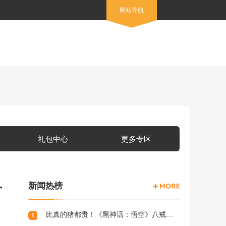
网站导航
礼包中心
更多专区
新闻热榜
方
比真的猪都贵！《黑神话：悟空》八戒手办开订：根根分明的猪毛
1