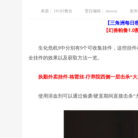
来源：
18183整合
责任编辑：
mooon
发布
【三角洲每日
【幻兽帕鲁1.0
生化危机9中分别有9个可收集挂件，这些挂
全挂件的效果以及获取方法一览。
执勤外卖挂件-格雷丝-疗养院西侧一层击杀“大
使用溶血剂可以通过偷袭/硬直期间直接击杀“