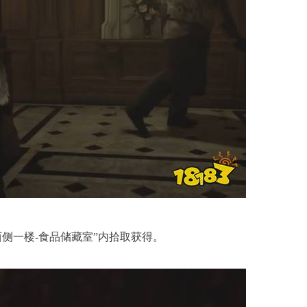
侧一楼-食品储藏室”内拾取获得。