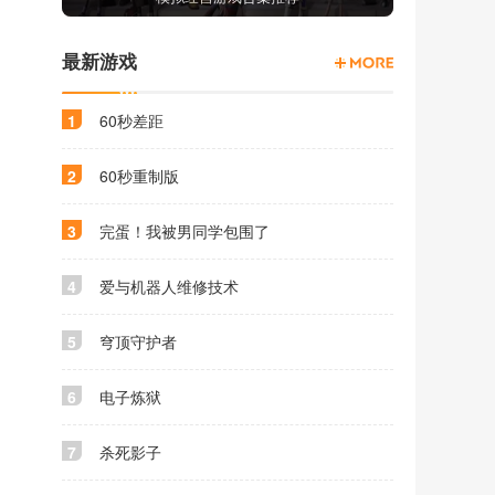
最新游戏
1
60秒差距
2
60秒重制版
3
完蛋！我被男同学包围了
4
爱与机器人维修技术
5
穹顶守护者
6
电子炼狱
7
杀死影子