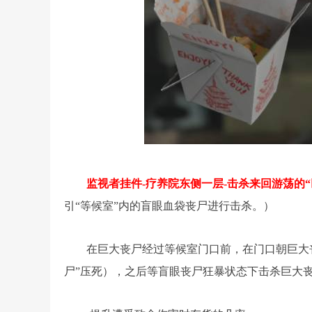
监视者挂件-疗养院东侧一层-击杀来回游荡的“
引“等候室”内的盲眼血袋丧尸进行击杀。）
在巨大丧尸经过等候室门口前，在门口朝巨大
尸”压死），之后等盲眼丧尸狂暴状态下击杀巨大丧