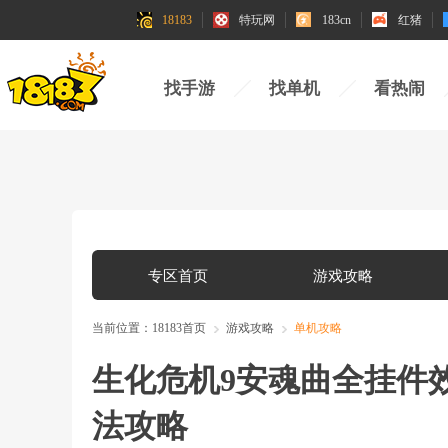
18183
特玩网
183cn
红猪
找手游
找单机
看热闹
专区首页
游戏攻略
当前位置：
18183首页
游戏攻略
单机攻略
生化危机9安魂曲全挂件
法攻略