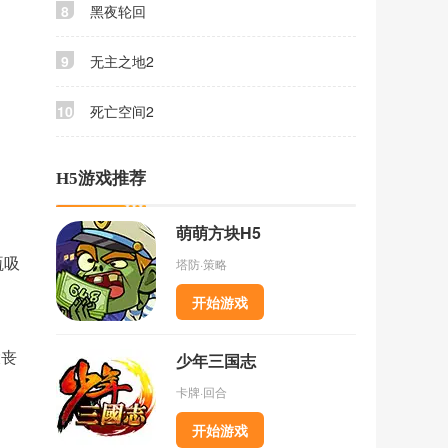
8
黑夜轮回
9
无主之地2
10
死亡空间2
H5游戏推荐
萌萌方块H5
瓶吸
塔防·策略
开始游戏
大丧
少年三国志
卡牌·回合
开始游戏