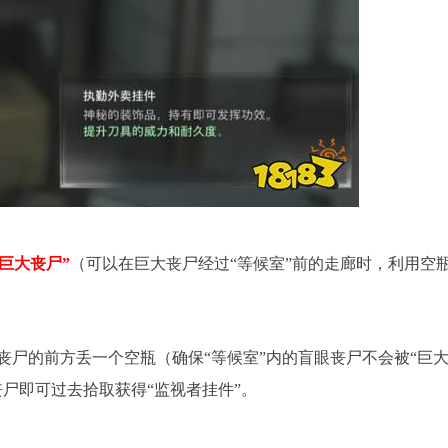
巨大丧尸”
（可以在巨大丧尸经过“等候室”前的走廊时，利用空
丧尸的前方丢一个空瓶（确保“等候室”内的盲眼丧尸不会被“巨
尸即可过去拾取获得“监视者挂件”。