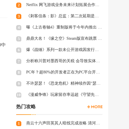
Netflix 网飞游戏业务未来计划拓展合作和家庭类游戏
2
《刺客信条：影》总监：第二次延期是因为屋顶太复杂
3
曝《上古卷轴4》重制版将于今年内推出 虚幻5加持
4
鼎鼎大名！《缘之空》Steam版宣布跳票 将延期至2月28日发售
5
9中
爆《战锤》系列一款未公开游戏因发行商撤资而夭折，开发被迫中断
6
分析称川普对墨西哥的关税 会导致实体游戏价格上涨
7
PC年？超80%的开发者正在为PC平台开发游戏 NS2为8%
8
不许瑟瑟！《恐龙危机》精神续作因“瑟瑟Mod”拒绝登陆PC
9
《漫威争锋》玩家留存率远超《守望先锋2》、《绝地潜兵2》等游戏
10
热门攻略
燕云十六声田英其人暗线完成攻略 清河田英其人暗涌怎么触发
1