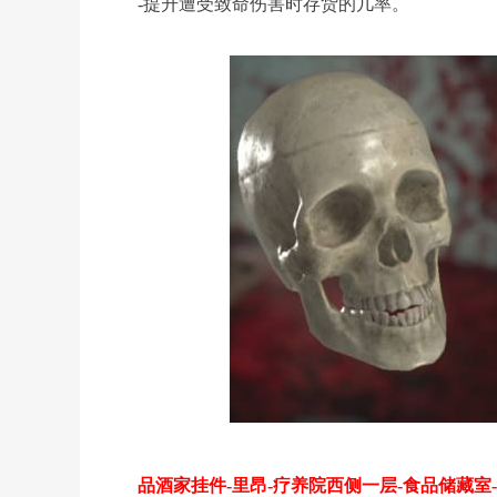
-提升遭受致命伤害时存货的几率。
品酒家挂件-里昂-疗养院西侧一层-食品储藏室