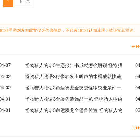
1
下一页
183手游网发布此文仅为传递信息，不代表18183认同其观点或证实其描述。
人物语3全区域怪物属性一览
04-07
怪物猎人物语3生态报告书成就怎么解锁 怪物猎人物语
04
猎人物语3觉醒宝玉成就解锁方法
04-02
怪物猎人物语3好像在发出叫声的木桶成就快速解锁方法
04
语3命运双龙全怪物图鉴分享
04-02
怪物猎人物语3命运双龙全突变怪物突变条件一览 怪物
04
获取方法分享
04-01
怪物猎人物语3全装备装饰品一览 怪物猎人物语3全装
04
武器装饰品获取方法
04-01
怪物猎人物语3命运双龙全侵兽位置 怪物猎人物语3侵
03