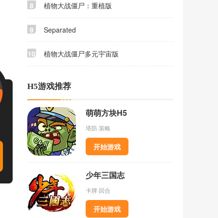
8
植物大战僵尸：重植版
9
Separated
10
植物大战僵尸多元宇宙版
H5游戏推荐
萌萌方块H5
塔防·策略
开始游戏
少年三国志
卡牌·回合
开始游戏