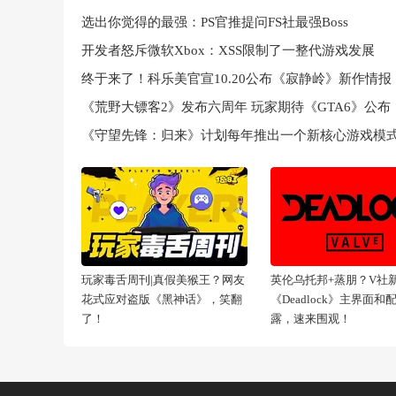
选出你觉得的最强：PS官推提问FS社最强Boss
开发者怒斥微软Xbox：XSS限制了一整代游戏发展
终于来了！科乐美官宣10.20公布《寂静岭》新作情报
《荒野大镖客2》发布六周年 玩家期待《GTA6》公布
《守望先锋：归来》计划每年推出一个新核心游戏模
玩家毒舌周刊|真假美猴王？网友
英伦乌托邦+蒸朋？V社
花式应对盗版《黑神话》，笑翻
《Deadlock》主界面和
了！
露，速来围观！