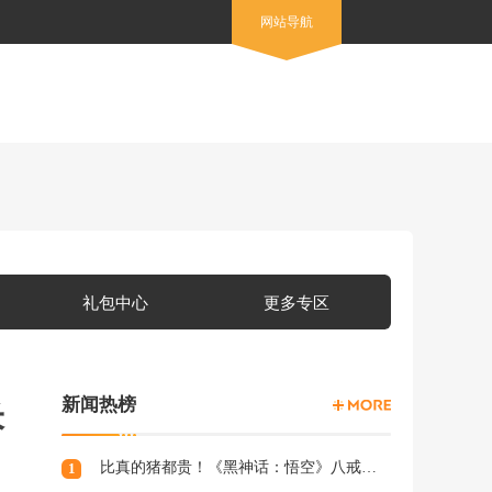
网站导航
礼包中心
更多专区
新闻热榜
米
比真的猪都贵！《黑神话：悟空》八戒手办开订：根根分明的猪毛
1