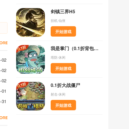
剑镇三界H5
挂机·仙侠
开始游戏
我是掌门（0.1折背包乱斗）
塔防·休闲
3生态报告书成就解锁条件一览
-02
开始游戏
 怪物猎人物语3木桶艾露猫速刷方法
-02
猎人物语3怪物突变条件汇总
-02
0.1折大战僵尸
备装饰品获取方法分享
-01
射击·休闲
兽位置汇总一览
-31
开始游戏