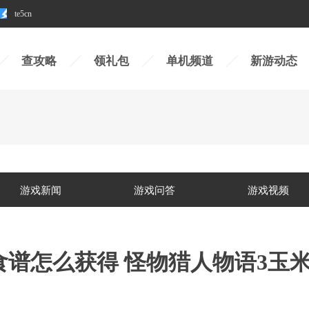
te5cn
查攻略
领礼包
单机频道
新游动态
游戏新闻
游戏问答
游戏视频
食谱怎么获得 怪物猎人物语3玉