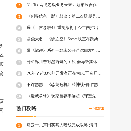
Netflix 网飞游戏业务未来计划拓展合作和家庭类游戏
2
《刺客信条：影》总监：第二次延期是因为屋顶太复杂
3
曝《上古卷轴4》重制版将于今年内推出 虚幻5加持
4
鼎鼎大名！《缘之空》Steam版宣布跳票 将延期至2月28日发售
5
多
爆《战锤》系列一款未公开游戏因发行商撤资而夭折，开发被迫中断
6
区
分析称川普对墨西哥的关税 会导致实体游戏价格上涨
7
顺
愉
PC年？超80%的开发者正在为PC平台开发游戏 NS2为8%
8
不许瑟瑟！《恐龙危机》精神续作因“瑟瑟Mod”拒绝登陆PC
9
《漫威争锋》玩家留存率远超《守望先锋2》、《绝地潜兵2》等游戏
10
该
热门攻略
容
燕云十六声田英其人暗线完成攻略 清河田英其人暗涌怎么触发
1