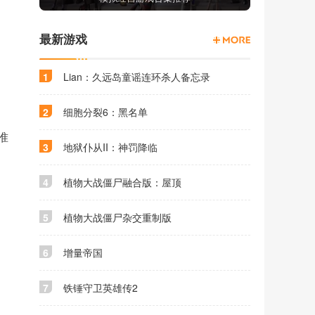
最新游戏
1
Lian：久远岛童谣连环杀人备忘录
2
细胞分裂6：黑名单
准
3
地狱仆从II：神罚降临
4
植物大战僵尸融合版：屋顶
5
植物大战僵尸杂交重制版
6
增量帝国
7
铁锤守卫英雄传2