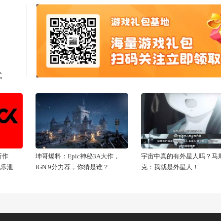
式
新作
坤哥爆料：Epic神秘3A大作，
宇宙中真的有外星人吗？马
配乐泄
IGN 9分力荐，你猜是谁？
克：我就是外星人！