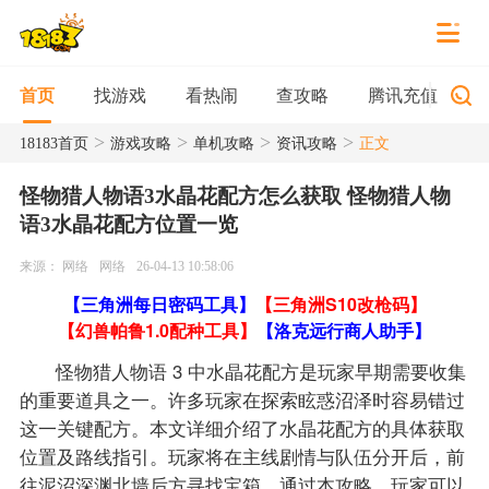
找游戏
看热闹
查攻略
腾讯充值
首页
>
>
>
>
18183首页
游戏攻略
单机攻略
资讯攻略
正文
怪物猎人物语3水晶花配方怎么获取 怪物猎人物
语3水晶花配方位置一览
来源： 网络
网络
26-04-13 10:58:06
【三角洲每日密码工具】
【三角洲S10改枪码】
【幻兽帕鲁1.0配种工具】
【洛克远行商人助手】
怪物猎人物语 3 中水晶花配方是玩家早期需要收集
的重要道具之一。许多玩家在探索眩惑沼泽时容易错过
这一关键配方。本文详细介绍了水晶花配方的具体获取
位置及路线指引。玩家将在主线剧情与队伍分开后，前
往泥沼深渊北墙后方寻找宝箱。通过本攻略，玩家可以