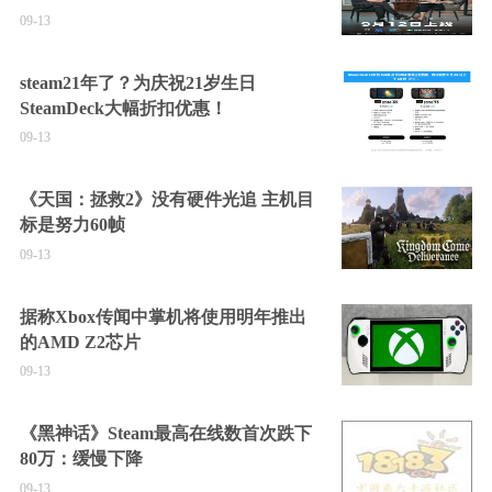
09-13
steam21年了？为庆祝21岁生日
SteamDeck大幅折扣优惠！
09-13
《天国：拯救2》没有硬件光追 主机目
标是努力60帧
09-13
据称Xbox传闻中掌机将使用明年推出
的AMD Z2芯片
09-13
《黑神话》Steam最高在线数首次跌下
80万：缓慢下降
09-13