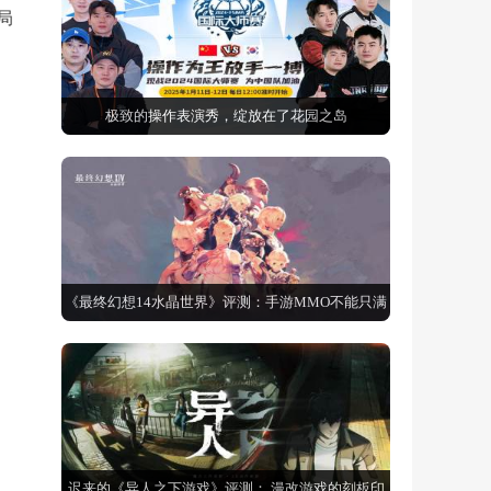
局
极致的操作表演秀，绽放在了花园之岛
《最终幻想14水晶世界》评测：手游MMO不能只满
足于还原端游
迟来的《异人之下游戏》评测： 漫改游戏的刻板印