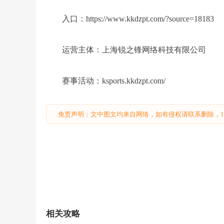
入口：https://www.kkdzpt.com/?source=18183
运营主体：上海锐之锋网络科技有限公司
赛事活动：ksports.kkdzpt.com/
免责声明：文中图文均来自网络，如有侵权请联系删除，18
相关攻略