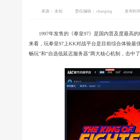
来源：
未知
责任编辑：
changing
发布时
1997年发售的《拳皇97》是国内普及度最高
来看，玩拳皇97上KK对战平台是目前综合体验最
畅玩”和“自选低延迟服务器”两大核心机制，击中