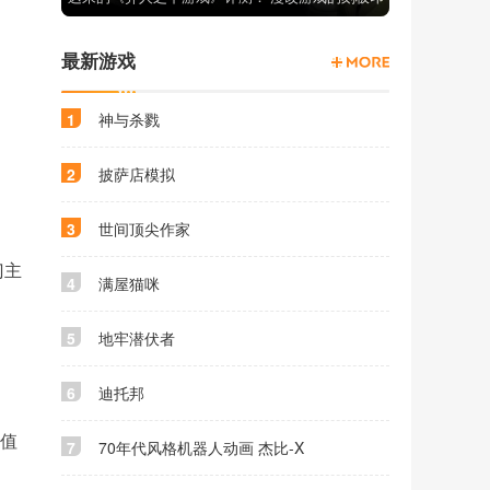
象如何推翻？
最新游戏
1
神与杀戮
2
披萨店模拟
3
世间顶尖作家
门主
4
满屋猫咪
5
地牢潜伏者
6
迪托邦
充值
7
70年代风格机器人动画 杰比-X