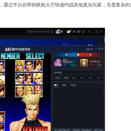
后，通过平台自带的联机大厅快速约战其他真实玩家，无需复杂的