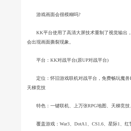
游戏画面会很模糊吗?
KK平台使用了高清大屏技术重制了视觉输出
会出现画面撕裂现象。
平台：KK对战平台(原UP对战平台)
定位：怀旧游戏联机对战平台，免费畅玩魔兽R
天梯竞技
特色：一键联机、上万张RPG地图、天梯竞技、
覆盖游戏：War3、DotA1、CS1.6、星际1、