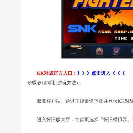
KK对战官方入口：
》》》点击进入《《《
步骤教程(联机游玩方法)：
获取客户端：通过正规渠道下载并登录KK对战
进入怀旧服大厅：在首页选择「怀旧模拟器」