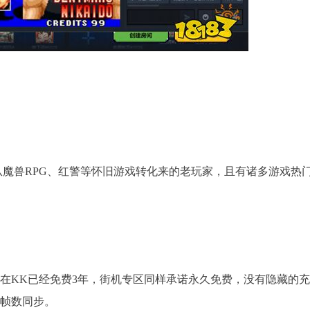
从魔兽RPG、红警等怀旧游戏转化来的老玩家，且有诸多游戏热
霸3在KK已经免费3年，街机专区同样承诺永久免费，没有隐藏的
的帧数同步。