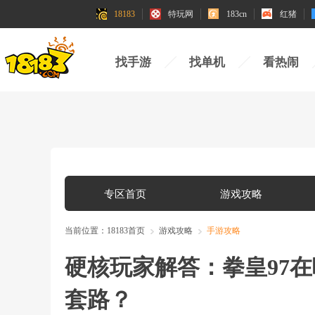
18183
特玩网
183cn
红猪
找手游
找单机
看热闹
专区首页
游戏攻略
当前位置：
18183首页
游戏攻略
手游攻略
硬核玩家解答：拳皇97
套路？