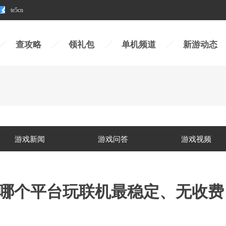
te5cn
查攻略
领礼包
单机频道
新游动态
游戏新闻
游戏问答
游戏视频
在哪个平台玩联机最稳定、无收费