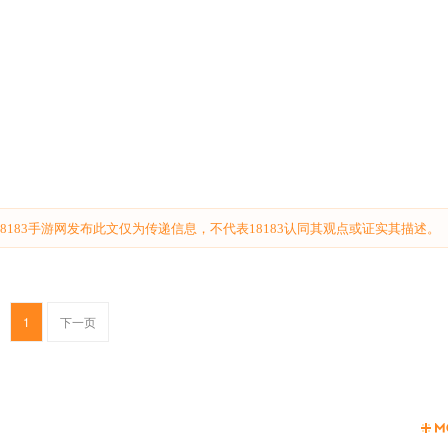
183手游网发布此文仅为传递信息，不代表18183认同其观点或证实其描述。
1
下一页