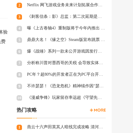
Netflix 网飞游戏业务未来计划拓展合作和家庭类游戏
2
《刺客信条：影》总监：第二次延期是因为屋顶太复杂
3
曝《上古卷轴4》重制版将于今年内推出 虚幻5加持
4
体验
鼎鼎大名！《缘之空》Steam版宣布跳票 将延期至2月28日发售
5
免费
爆《战锤》系列一款未公开游戏因发行商撤资而夭折，开发被迫中断
6
分析称川普对墨西哥的关税 会导致实体游戏价格上涨
7
PC年？超80%的开发者正在为PC平台开发游戏 NS2为8%
8
不许瑟瑟！《恐龙危机》精神续作因“瑟瑟Mod”拒绝登陆PC
9
《漫威争锋》玩家留存率远超《守望先锋2》、《绝地潜兵2》等游戏
10
热门攻略
燕云十六声田英其人暗线完成攻略 清河田英其人暗涌怎么触发
1