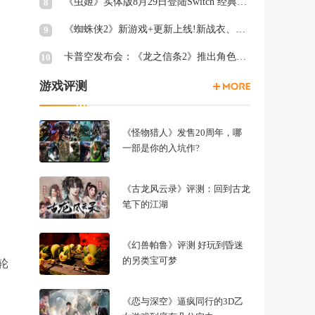
《虫姬》实体版8月29日登陆Switch 经典弹幕射击
8
《蜘蛛侠2》新游戏+更新上线!新战衣、终极关卡等
9
卡普空发布会：《龙之信条2》推出角色创建试玩工具
10
游戏评测
《怪物猎人》发售20周年，哪
一部是你的入坑作?
《古龙风云录》评测：回到古龙
笔下的江湖
《幻兽帕鲁》评测 好玩到昏迷
的另类宝可梦
轮
《恋与深空》逼疯同行的3D乙