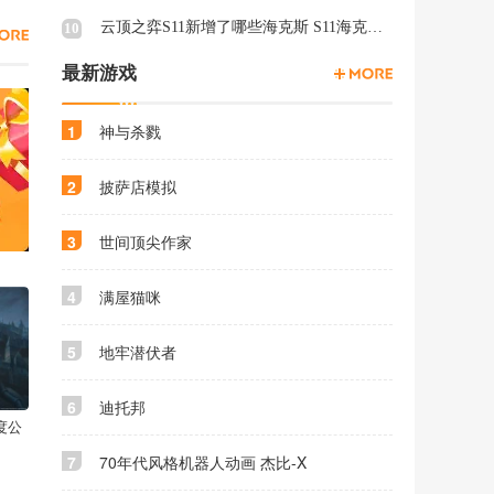
云顶之弈S11新增了哪些海克斯 S11海克斯介绍
10
最新游戏
1
神与杀戮
2
披萨店模拟
3
世间顶尖作家
4
满屋猫咪
5
地牢潜伏者
6
迪托邦
度公
7
70年代风格机器人动画 杰比-X