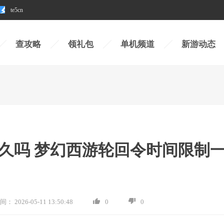
te5cn
查攻略
领礼包
单机频道
新游动态
久吗 梦幻西游轮回令时间限制
间：
2026-05-11 13:50:48
0
0