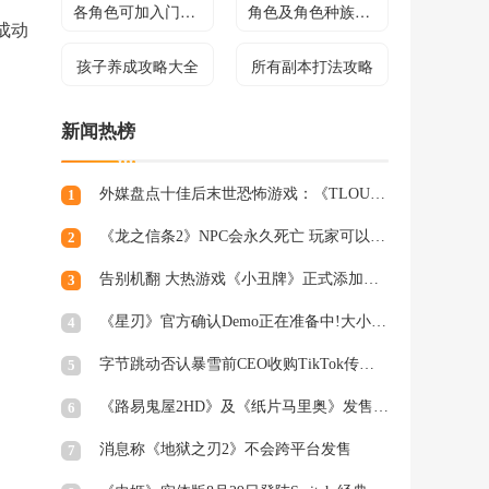
各角色可加入门派介绍
角色及角色种族介绍
成动
孩子养成攻略大全
所有副本打法攻略
新闻热榜
外媒盘点十佳后末世恐怖游戏：《TLOU》登顶
1
《龙之信条2》NPC会永久死亡 玩家可以出手进行保护
2
告别机翻 大热游戏《小丑牌》正式添加简体中文支持
3
《星刃》官方确认Demo正在准备中!大小或超16GB
4
字节跳动否认暴雪前CEO收购TikTok传言：假的!
5
《路易鬼屋2HD》及《纸片马里奥》发售日确定
6
消息称《地狱之刃2》不会跨平台发售
7