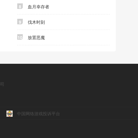
8
血月幸存者
9
伐木时刻
10
放置恶魔
公司
中国网络游戏投诉平台