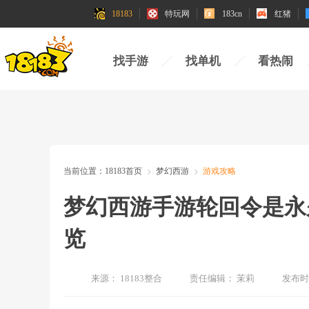
18183
特玩网
183cn
红猪
找手游
找单机
看热闹
当前位置：
18183首页
梦幻西游
游戏攻略
梦幻西游手游轮回令是永
览
来源：
18183整合
责任编辑：
茉莉
发布时