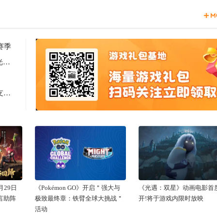
赛季
2天见证新时代游戏研发的速度与潜能 —— TapTap聚光灯48小时GameJam开启报名
Computex 2025: RTX 5060上市，超125款游戏和应用支持DLSS 4
29日
《Pokémon GO》开启＂强大与
《光遇：双星》动画电影首
代言助阵
极致最终章：铁臂全球大挑战＂
开!将于游戏内限时放映
活动