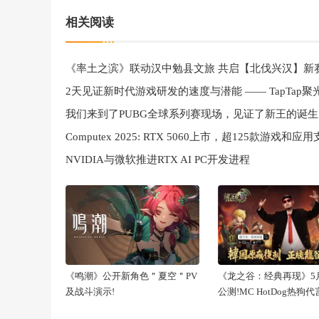
相关阅读
《率土之滨》联动汉中勉县文旅 共启【北伐兴汉】新
我们来到了PUBG全球系列赛现场，见证了新王的诞生
NVIDIA与微软推进RTX AI PC开发进程
《鸣潮》公开新角色＂夏空＂PV
《龙之谷：经典再现》5月
及战斗演示!
公测!MC HotDog热狗