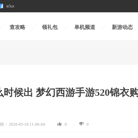
te5cn
查攻略
领礼包
单机频道
新游动态
么时候出 梦幻西游手游520锦衣
间：
2026-05-18 11:06:04
0
0