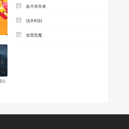
8
血月幸存者
9
伐木时刻
10
放置恶魔
度公