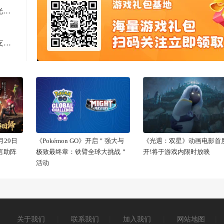
2天见证新时代游戏研发的速度与潜能 —— TapTap聚光灯48小时GameJam开启报名
Computex 2025: RTX 5060上市，超125款游戏和应用支持DLSS 4
29日
《Pokémon GO》开启＂强大与
《光遇：双星》动画电影首
代言助阵
极致最终章：铁臂全球大挑战＂
开!将于游戏内限时放映
活动
关于我们
|
联系我们
|
加入我们
|
网站地图
|