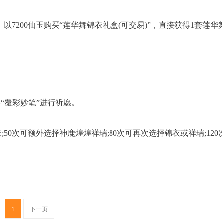
人”，以7200仙玉购买“莲华舞锦衣礼盒(可交易)”，直接获得1套莲华
购买“覆彩妙笔”进行祈愿。
50次可额外选择神鹿煌煌祥瑞;80次可再次选择锦衣或祥瑞;120
1
下一页