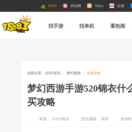
18183
特玩网
183cn
红猪
找手游
找单机
看热闹
当前位置：
18183首页
梦幻西游
游戏攻略
梦幻西游手游520锦衣什
买攻略
来源：
18183整合
责任编辑：
茉莉
发布时