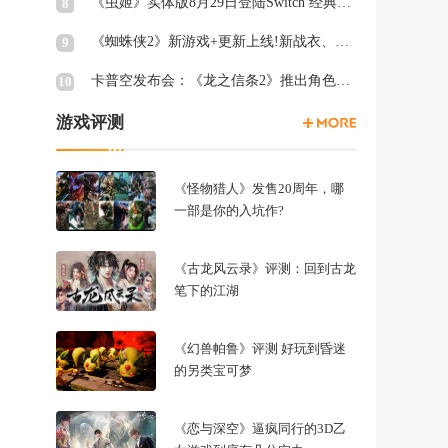
《虫姬》实体版8月29日登陆Switch 经典弹幕射击
8
《蜘蛛侠2》新游戏+更新上线!新战衣、终极关卡等
9
卡普空发布会：《龙之信条2》推出角色创建试玩工具
10
游戏评测
《怪物猎人》发售20周年，哪
一部是你的入坑作?
《古龙风云录》评测：回到古龙
笔下的江湖
《幻兽帕鲁》评测 好玩到昏迷
的另类宝可梦
《恋与深空》逼疯同行的3D乙