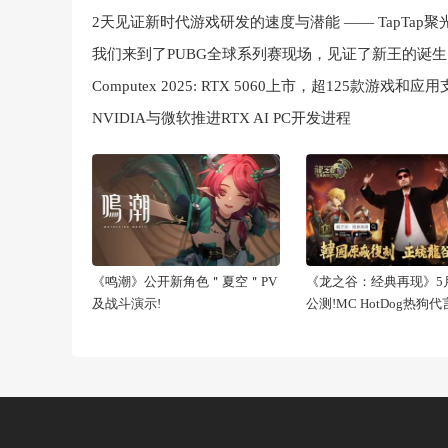
我们来到了PUBG全球系列赛现场，见证了新王的诞生
NVIDIA与微软推进RTX AI PC开发进程
《鸣潮》公开新角色＂夏空＂PV
《龙之谷：经典再现》5月
及战斗演示!
公测!MC HotDog热狗