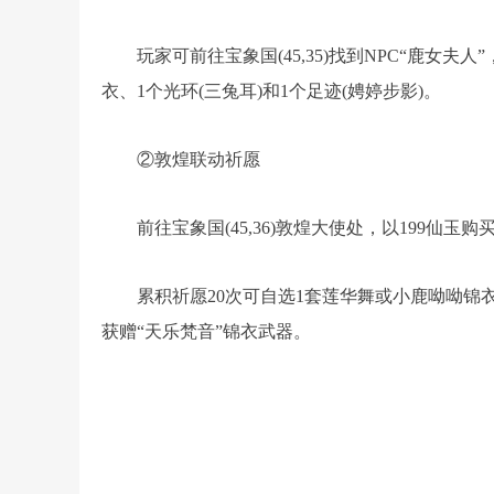
玩家可前往宝象国(45,35)找到NPC“鹿女夫
衣、1个光环(三兔耳)和1个足迹(娉婷步影)。
②敦煌联动祈愿
前往宝象国(45,36)敦煌大使处，以199仙玉
累积祈愿20次可自选1套莲华舞或小鹿呦呦锦衣;
获赠“天乐梵音”锦衣武器。