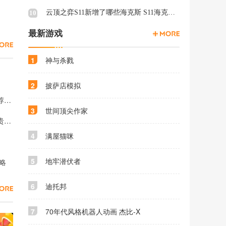
云顶之弈S11新增了哪些海克斯 S11海克斯介绍
10
最新游戏
1
神与杀戮
2
披萨店模拟
梦幻西游东海湾蜃境入口怎么选 梦幻西游东海湾蜃境入口推荐2026
3
世间顶尖作家
梦幻西游手游最贵装备价格排行榜 梦幻西游手游什么装备最贵2026
4
满屋猫咪
5
地牢潜伏者
略
6
迪托邦
7
70年代风格机器人动画 杰比-X