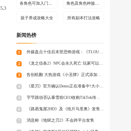
各角色可加入门派介绍
角色及角色种族介绍
,3
孩子养成攻略大全
所有副本打法攻略
新闻热榜
外媒盘点十佳后末世恐怖游戏：《TLOU》登顶
1
《龙之信条2》NPC会永久死亡 玩家可以出手进行保护
2
告别机翻 大热游戏《小丑牌》正式添加简体中文支持
3
《星刃》官方确认Demo正在准备中!大小或超16GB
4
字节跳动否认暴雪前CEO收购TikTok传言：假的!
5
《路易鬼屋2HD》及《纸片马里奥》发售日确定
6
消息称《地狱之刃2》不会跨平台发售
7