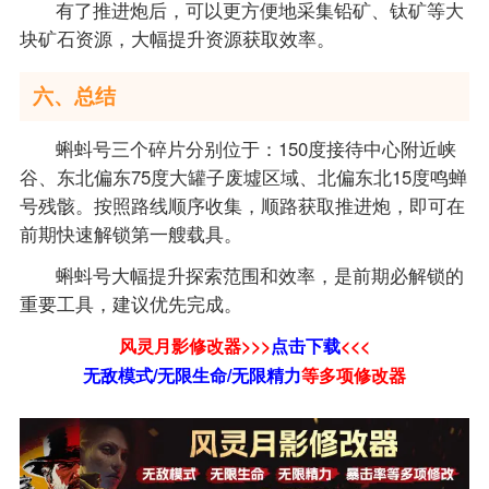
有了推进炮后，可以更方便地采集铅矿、钛矿等大
块矿石资源，大幅提升资源获取效率。
六、总结
蝌蚪号三个碎片分别位于：150度接待中心附近峡
谷、东北偏东75度大罐子废墟区域、北偏东北15度鸣蝉
号残骸。按照路线顺序收集，顺路获取推进炮，即可在
前期快速解锁第一艘载具。
蝌蚪号大幅提升探索范围和效率，是前期必解锁的
重要工具，建议优先完成。
风灵月影修改器>>>
点击下载
<<<
无敌模式/无限生命/无限精力
等
多项修改器