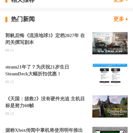
热门新闻
更多
郭帆后悔《流浪地球3》定档2027年 在
闭关撰写剧本
09-13
steam21年了？为庆祝21岁生日
SteamDeck大幅折扣优惠！
09-13
《天国：拯救2》没有硬件光追 主机目
标是努力60帧
09-13
据称Xbox传闻中掌机将使用明年推出