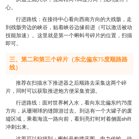
心。
行进路线：在接待中心看向西南方向的大残骸，走
到残骸旁边的峡谷，贴着峡谷边缘前进（可以激活被动
技能加速）。这里就是第一个蝌蚪号碎片的位置，扫描
即可。
三、第二和第三个碎片（东北偏东75度顺路路
线）
推荐在扫描水下推进器之后顺路去采集这两个碎
片，同时可以获取推进炮方便采集资源。
行进路线：面对世界树入水，看向东北偏东约75度
方向，从珊瑚球的缝隙游过去。到达有一个大罐子的废
墟区域，乘着海流一路向前，看到亮灯时对着侧面shift
冲刺出来。
这里可以扫描到：蝌蚪号构建蓝图、电力传输、动