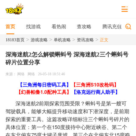
找游戏
看热闹
查攻略
腾讯充值
首页
>
>
>
>
18183首页
游戏攻略
单机攻略
资讯攻略
正文
深海迷航2怎么解锁蝌蚪号 深海迷航2三个蝌蚪号
碎片位置分享
来源： 网络
网络
26-05-18 18:51:46
【三角洲每日密码工具】
【三角洲S10改枪码】
【幻兽帕鲁1.0配种工具】
【洛克远行商人助手】
深海迷航2前期探索范围受限？蝌蚪号是第一艘可
驾驶载具，能够大幅提升移动速度和下潜深度，是前期
探索的重要工具。这篇攻略详细标注三个蝌蚪号碎片的
具体位置：第一个在150度接待中心附近峡谷、第二个
在东北偏东75度大罐子废墟、第三个在北偏东北15度鸣