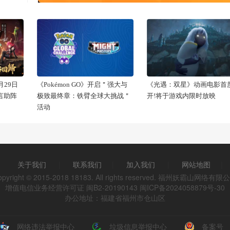
29日
《Pokémon GO》开启＂强大与
《光遇：双星》动画电影首
代言助阵
极致最终章：铁臂全球大挑战＂
开!将于游戏内限时放映
活动
关于我们
|
联系我们
|
加入我们
|
网站地图
|
opyright © 2015-2018 18183. All rights reserved. 福州妖霸山网络有限
增值电信业务经营许可证 闽B2-20190143
闽ICP备2024058879号-30
办公地址：福建省福州市仓山区
网络违法举报中心
垃圾信息举报中心
备案号