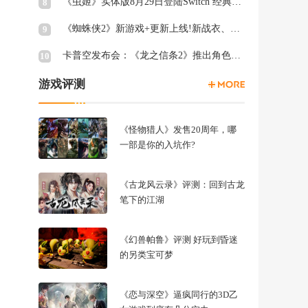
《虫姬》实体版8月29日登陆Switch 经典弹幕射击
8
《蜘蛛侠2》新游戏+更新上线!新战衣、终极关卡等
9
卡普空发布会：《龙之信条2》推出角色创建试玩工具
10
游戏评测
《怪物猎人》发售20周年，哪
一部是你的入坑作?
《古龙风云录》评测：回到古龙
笔下的江湖
《幻兽帕鲁》评测 好玩到昏迷
的另类宝可梦
《恋与深空》逼疯同行的3D乙