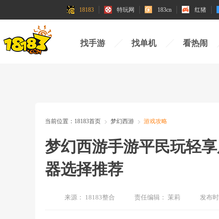
18183
特玩网
183cn
红猪
找手游
找单机
看热闹
当前位置：
18183首页
梦幻西游
游戏攻略
梦幻西游手游平民玩轻享
器选择推荐
来源：
18183整合
责任编辑：
茉莉
发布时