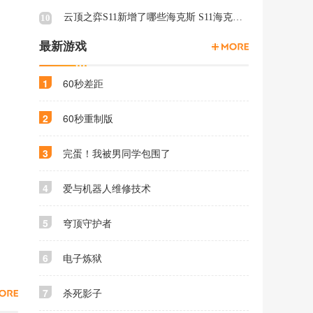
云顶之弈S11新增了哪些海克斯 S11海克斯介绍
10
最新游戏
1
60秒差距
2
60秒重制版
3
完蛋！我被男同学包围了
4
爱与机器人维修技术
5
穹顶守护者
6
电子炼狱
7
杀死影子