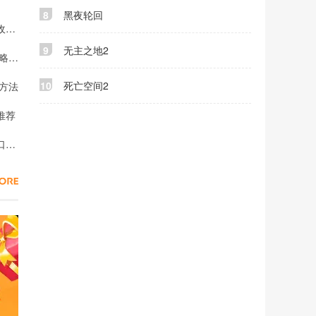
8
黑夜轮回
梦幻西游手游平民一年攒多少金币 梦幻西游手游平民赚金币收益一览
9
无主之地2
梦幻西游手游平民玩69好还是突破好 梦幻西游平民69推荐攻略2026
10
死亡空间2
兽方法
推荐
梦幻西游时间服和畅玩服的区别 梦幻西游电脑版官方地址入口2026