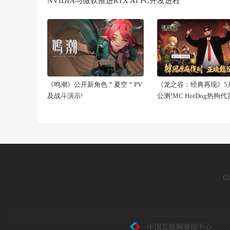
NVIDIA与微软推进RTX AI PC开发进程
《鸣潮》公开新角色＂夏空＂PV
《龙之谷：经典再现》5月
及战斗演示!
公测!MC HotDog热狗
C
中国互联网举报中心