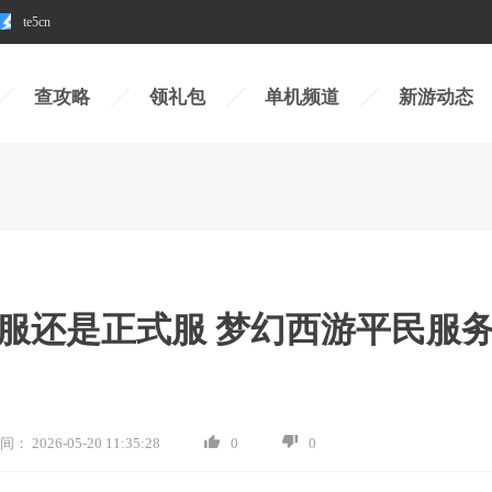
te5cn
查攻略
领礼包
单机频道
新游动态
服还是正式服 梦幻西游平民服
间：
2026-05-20 11:35:28
0
0