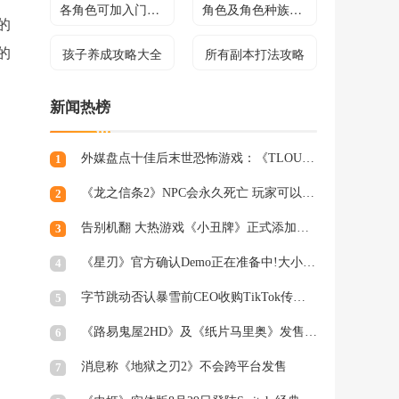
各角色可加入门派介绍
角色及角色种族介绍
的
孩子养成攻略大全
所有副本打法攻略
的
新闻热榜
外媒盘点十佳后末世恐怖游戏：《TLOU》登顶
1
《龙之信条2》NPC会永久死亡 玩家可以出手进行保护
2
告别机翻 大热游戏《小丑牌》正式添加简体中文支持
3
《星刃》官方确认Demo正在准备中!大小或超16GB
4
字节跳动否认暴雪前CEO收购TikTok传言：假的!
5
《路易鬼屋2HD》及《纸片马里奥》发售日确定
6
消息称《地狱之刃2》不会跨平台发售
7