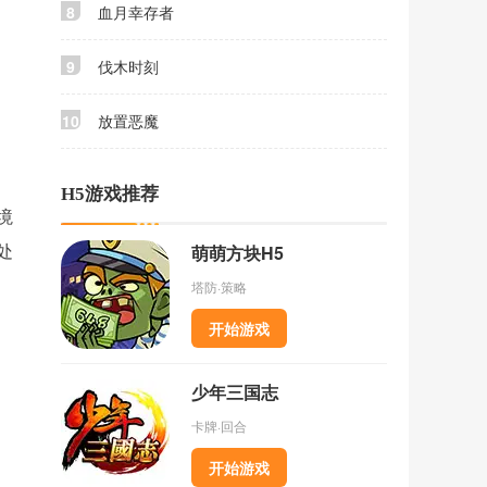
8
血月幸存者
9
伐木时刻
10
放置恶魔
H5游戏推荐
境
萌萌方块H5
处
塔防·策略
开始游戏
少年三国志
卡牌·回合
开始游戏