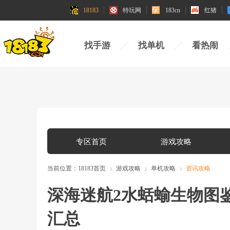
18183
特玩网
183cn
红猪
找手游
找单机
看热闹
专区首页
游戏攻略
当前位置：
18183首页
游戏攻略
单机攻略
资讯攻略
深海迷航2水蛞蝓生物图
汇总