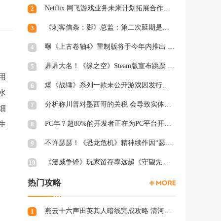
Netflix 网飞游戏业务未来计划拓展合作和家庭类游戏
2
《刺客信条：影》总监：第二次延期是因为屋顶太复杂
3
曝《上古卷轴4》重制版将于今年内推出 虚幻5加持
4
鼎鼎大名！《缘之空》Steam版宣布跳票 将延期至2月28日发售
5
用
爆《战锤》系列一款未公开游戏因发行商撤资而夭折，开发被迫中断
6
水
分析称川普对墨西哥的关税 会导致实体游戏价格上涨
7
细
生
PC年？超80%的开发者正在为PC平台开发游戏 NS2为8%
8
不许瑟瑟！《恐龙危机》精神续作因“瑟瑟Mod”拒绝登陆PC
9
《漫威争锋》玩家留存率远超《守望先锋2》、《绝地潜兵2》等游戏
10
热门攻略
燕云十六声田英其人暗线完成攻略 清河田英其人暗涌怎么触发
1