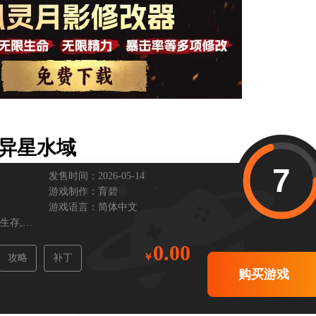
2异星水域
7
发售时间：2026-05-14
游戏制作：
育碧
游戏语言：
简体中文
生存,
科幻,
休闲,
沙盒,
第一人称,
心理恐怖,
探索,
冒险,
氛围,
基地建设
0.00
攻略
补丁
购买游戏