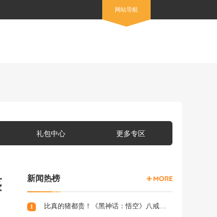
网站导航
礼包中心
更多专区
新闻热榜
鉴
比真的猪都贵！《黑神话：悟空》八戒手办开订：根根分明的猪毛
1