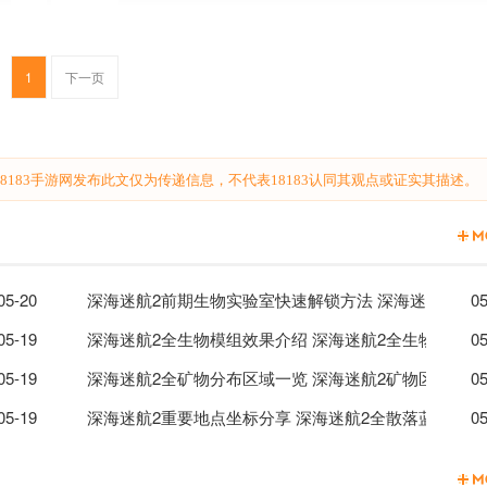
1
下一页
183手游网发布此文仅为传递信息，不代表18183认同其观点或证实其描述。
个适应基因解锁方法一览
05-20
深海迷航2前期生物实验室快速解锁方法 深海迷航2生
05
生物模组扫描生物汇总一览
05-19
深海迷航2全生物模组效果介绍 深海迷航2全生物模组
05
05-19
深海迷航2全矿物分布区域一览 深海迷航2矿物区域分布
05
享
05-19
深海迷航2重要地点坐标分享 深海迷航2全散落蓝图坐标
05