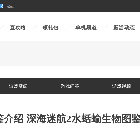
te5cn
查攻略
领礼包
单机频道
新游动态
游戏新闻
游戏问答
游戏视频
鉴介绍 深海迷航2水蛞蝓生物图