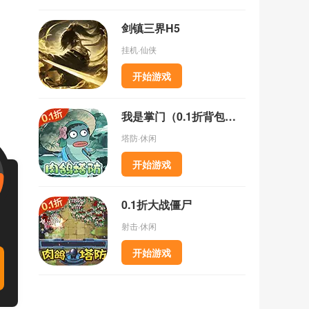
剑镇三界H5
挂机·仙侠
开始游戏
我是掌门（0.1折背包乱斗）
塔防·休闲
开始游戏
0.1折大战僵尸
射击·休闲
开始游戏