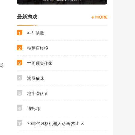
最新游戏
1
神与杀戮
2
披萨店模拟
3
世间顶尖作家
滤
4
满屋猫咪
5
地牢潜伏者
6
迪托邦
7
70年代风格机器人动画 杰比-X