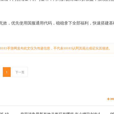
无效，优先使用国服通用代码，稳稳拿下全部福利，快速搭建基
183手游网发布此文仅为传递信息，不代表18183认同其观点或证实其描述。
1
下一页
取途径大全
05-18
皇室战争最新有效兑换码有哪些 怎么绑定创作者代码领
05