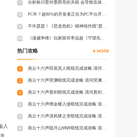
分析称川普对墨西哥的关税 会导致实体游戏价格上涨
7
PC年？超80%的开发者正在为PC平台开发游戏 NS2为8%
8
不许瑟瑟！《恐龙危机》精神续作因“瑟瑟Mod”拒绝登陆PC
9
《漫威争锋》玩家留存率远超《守望先锋2》、《绝地潜兵2》等游戏
10
热门攻略
燕云十六声田英其人暗线完成攻略 清河田英其人暗涌怎么触发
1
燕云十六声荧渊暗线完成攻略 清河荧渊暗涌怎么触发
2
燕云十六声悬剑暗线完成攻略 清河悬剑暗涌怎么触发
3
燕云十六声绣金楼入侵暗线完成攻略 清河绣金楼入侵暗涌怎么触发
4
燕云十六声清风驿之变暗线完成攻略 清河清风驿之变暗涌怎么触发
5
输入
燕云十六声隐月山钟碎暗线完成攻略 清河隐月山钟碎暗涌怎么触发
6
物直