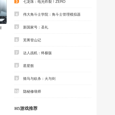
3
七龙珠：电光炸裂！ZERO
4
伟大角斗士学院：角斗士管理模拟器
5
新国家号：圣礼
斯
6
芜菁登山记
7
达人战机：终极版
8
星星骰
9
骑马与砍杀：火与剑
10
隐秘修缮师
H5游戏推荐