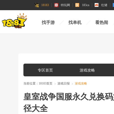
18183
特玩网
183cn
红猪
找手游
找单机
看热闹
专区首页
游戏攻略
当前位置：
18183首页
游戏日报
游戏攻略
皇室战争国服永久兑换码
径大全