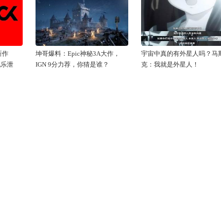
新作
坤哥爆料：Epic神秘3A大作，
宇宙中真的有外星人吗？马
配乐泄
IGN 9分力荐，你猜是谁？
克：我就是外星人！