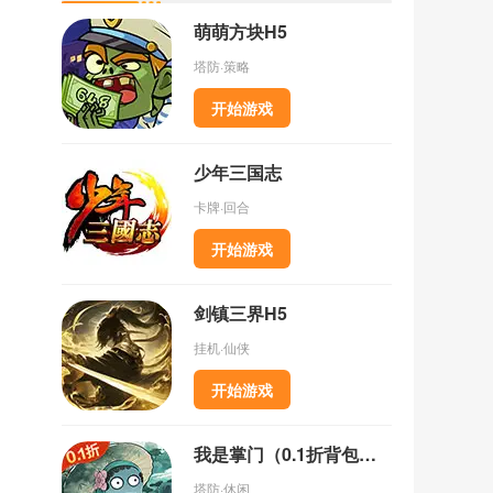
萌萌方块H5
塔防·策略
开始游戏
少年三国志
卡牌·回合
开始游戏
剑镇三界H5
挂机·仙侠
开始游戏
我是掌门（0.1折背包乱斗）
塔防·休闲