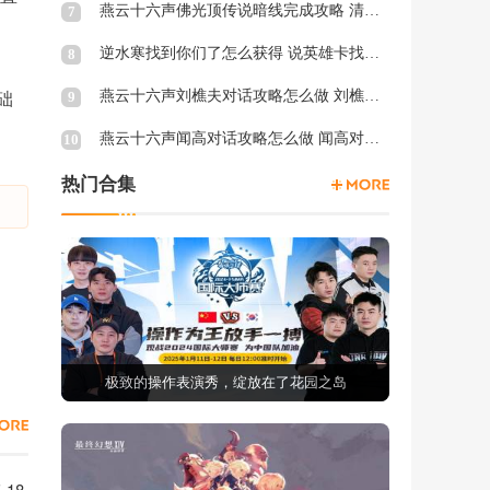
燕云十六声佛光顶传说暗线完成攻略 清河佛光顶传说暗涌怎么触发
7
逆水寒找到你们了怎么获得 说英雄卡找到你们了获得方法
8
燕云十六声刘樵夫对话攻略怎么做 刘樵夫对话结交攻略一览
9
础
燕云十六声闻高对话攻略怎么做 闻高对话结交攻略一览
10
热门合集
极致的操作表演秀，绽放在了花园之岛
福利宝箱
-18