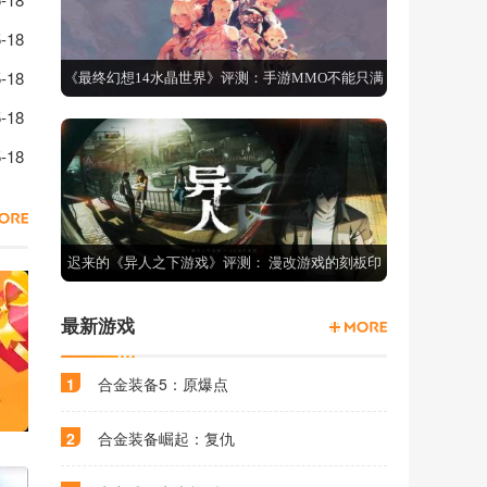
码汇总分享
-18
海量钻石
-18
《最终幻想14水晶世界》评测：手游MMO不能只满
钻石随心领
-18
足于还原端游
家专属钻石礼包
-18
迟来的《异人之下游戏》评测： 漫改游戏的刻板印
象如何推翻？
最新游戏
1
合金装备5：原爆点
2
合金装备崛起：复仇