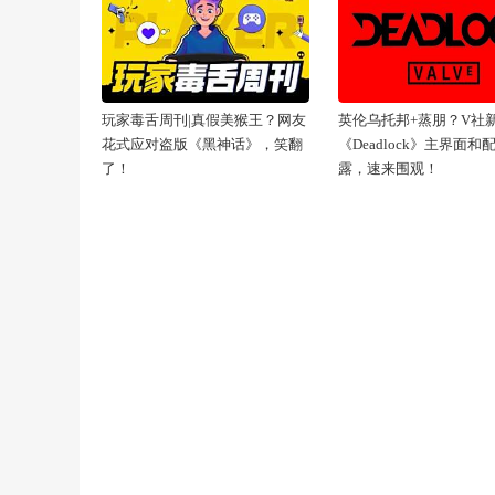
玩家毒舌周刊|真假美猴王？网友
英伦乌托邦+蒸朋？V社
花式应对盗版《黑神话》，笑翻
《Deadlock》主界面和
了！
露，速来围观！