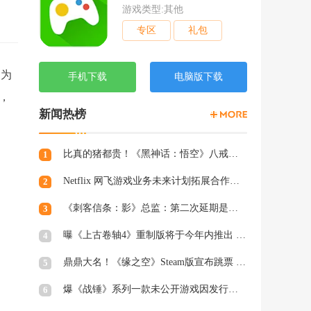
游戏类型:其他
专区
礼包
是为
手机下载
电脑版下载
，
新闻热榜
比真的猪都贵！《黑神话：悟空》八戒手办开订：根根分明的猪毛
1
Netflix 网飞游戏业务未来计划拓展合作和家庭类游戏
2
《刺客信条：影》总监：第二次延期是因为屋顶太复杂
3
曝《上古卷轴4》重制版将于今年内推出 虚幻5加持
4
鼎鼎大名！《缘之空》Steam版宣布跳票 将延期至2月28日发售
5
爆《战锤》系列一款未公开游戏因发行商撤资而夭折，开发被迫中断
6