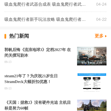
吸血鬼爬行者武器合成表 吸血鬼爬行者武器进化表配方
04-24
吸血鬼爬行者新手玩法攻略 吸血鬼爬行者前期开荒玩法介绍
04-22
热门新闻
更多
郭帆后悔《流浪地球3》定档2027年 在
闭关撰写剧本
09-13
steam21年了？为庆祝21岁生日
SteamDeck大幅折扣优惠！
09-13
《天国：拯救2》没有硬件光追 主机目
标是努力60帧