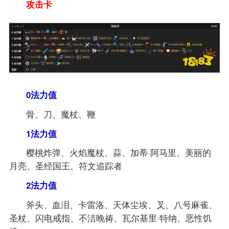
攻击卡
0法力值
骨、刀、魔杖、鞭
1法力值
樱桃炸弹、火焰魔杖、蒜、加蒂·阿马里、美丽的
月亮、圣经国王、符文追踪者
2法力值
斧头、血泪、卡雷洛、天体尘埃、叉、八号麻雀、
圣杖、闪电戒指、不洁晚祷、瓦尔基里·特纳、恶性饥