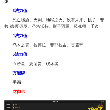
饿
3法力值
死亡螺旋、天剑、地狱之火、没有未来、桃子、菲
拉·德·图佩罗、圣塔沃特、影子羽翼、噬魂师、千边
4法力值
乌木之翼、拉博拉、菲耶拉吉、雷霆环
5法力值
五芒星、曼纳贾、破坏者
万能牌
手镯
防御卡