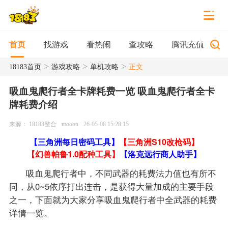
找游戏
看热闹
查攻略
腾讯充值
首页
>
>
>
18183首页
游戏攻略
单机攻略
正文
吸血鬼爬行者全卡牌耗费一览 吸血鬼爬行者全卡
牌耗费介绍
来源： 18183整合
mooon
26-05-08 15:28:15
【三角洲每日密码工具】
【三角洲S10改枪码】
【幻兽帕鲁1.0配种工具】
【洛克远行商人助手】
吸血鬼爬行者中，不同武器的耗费法力值也有所不
同，从0~5依序打出连击，是获得大量加成的主要手段
之一，下面就为大家分享吸血鬼爬行者中全武器的耗费
详情一览。