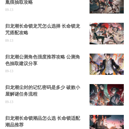
胤痕抽取攻略
09-13
归龙潮长命锁龙咒怎么选择 长命锁龙
咒搭配攻略
09-13
归龙潮公测角色强度推荐攻略 公测角
色抽取建议分享
09-13
归龙潮尘封的记忆密码是多少 破败小
屋解谜任务流程
09-13
归龙潮长命锁潮品怎么选 长命锁适配
潮品推荐