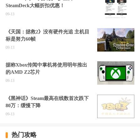
SteamDeck大幅折扣优惠！
09-13
《天国：拯救2》没有硬件光追 主机目
标是努力60帧
09-13
据称Xbox传闻中掌机将使用明年推出
的AMD Z2芯片
09-13
《黑神话》Steam最高在线数首次跌下
80万：缓慢下降
09-13
热门攻略