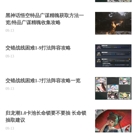
黑神话悟空特品广谋精魄获取方法一
览|特品广谋精魄收集攻略
09-13
交错战线困难1-9打法阵容攻略
09-13
交错战线困难1-7打法阵容攻略一览
09-13
归龙潮1.0卡池长命锁要不要抽 长命锁
抽取建议
09-13