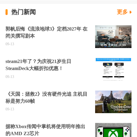
热门新闻
更多
郭帆后悔《流浪地球3》定档2027年 在
闭关撰写剧本
09-13
steam21年了？为庆祝21岁生日
SteamDeck大幅折扣优惠！
09-13
《天国：拯救2》没有硬件光追 主机目
标是努力60帧
09-13
据称Xbox传闻中掌机将使用明年推出
的AMD Z2芯片