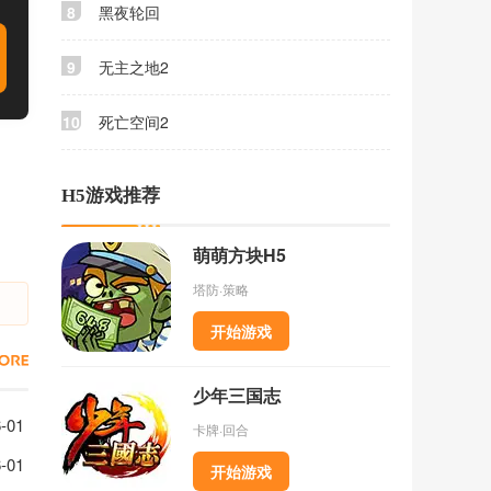
8
黑夜轮回
9
无主之地2
10
死亡空间2
H5游戏推荐
萌萌方块H5
塔防·策略
开始游戏
少年三国志
收集位置分享
-01
卡牌·回合
念品收集位置分享
-01
开始游戏