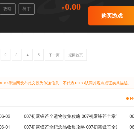
0.00
攻略
补丁
购买游戏
2
3
4
5
下一页
返回首页
183手游网发布此文仅为传递信息，不代表18183认同其观点或证实其描述。
锋芒全密码整合分享
06-02
007初露锋芒全遗物收集攻略 007初露锋芒全章节遗物
06
信片收集位置分享
06-01
007初露锋芒全纪念品收集攻略 007初露锋芒全章节纪
06