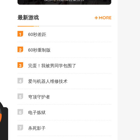
最新游戏
1
60秒差距
2
60秒重制版
3
完蛋！我被男同学包围了
4
爱与机器人维修技术
5
穹顶守护者
6
电子炼狱
7
杀死影子