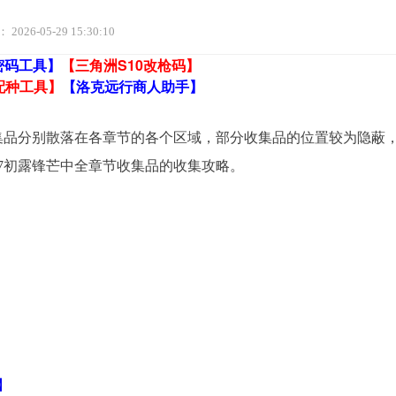
：
2026-05-29 15:30:10
密码工具】
【三角洲S10改枪码】
配种工具】
【洛克远行商人助手】
收集品分别散落在各章节的各个区域，部分收集品的位置较为隐蔽
7初露锋芒中全章节收集品的收集攻略。
】