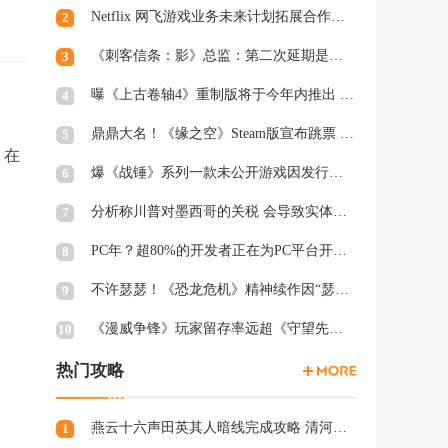
Netflix 网飞游戏业务未来计划拓展合作和家庭类游戏
2
《刺客信条：影》总监：第二次延期是因为屋顶太复杂
3
曝《上古卷轴4》重制版将于今年内推出 虚幻5加持
4
鼎鼎大名！《缘之空》Steam版宣布跳票 将延期至2月28日发售
5
，在
爆《战锤》系列一款未公开游戏因发行商撤资而夭折，开发被迫中断
6
分析称川普对墨西哥的关税 会导致实体游戏价格上涨
7
PC年？超80%的开发者正在为PC平台开发游戏 NS2为8%
8
不许瑟瑟！《恐龙危机》精神续作因“瑟瑟Mod”拒绝登陆PC
9
《漫威争锋》玩家留存率远超《守望先锋2》、《绝地潜兵2》等游戏
10
热门攻略
燕云十六声田英其人暗线完成攻略 清河田英其人暗涌怎么触发
1