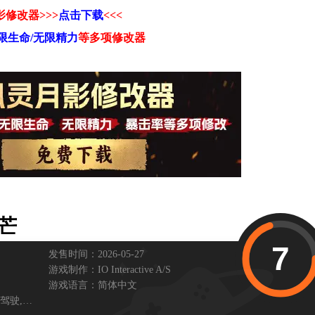
修改器>>>
点击下载
<<<
限生命/无限精力
等
多项修改器
锋芒
7
发售时间：2026-05-27
游戏制作：
IO Interactive A/S
游戏语言：
简体中文
驾驶,
第三人称射击,
探索,
冒险,
控制器,
氛围,
射击