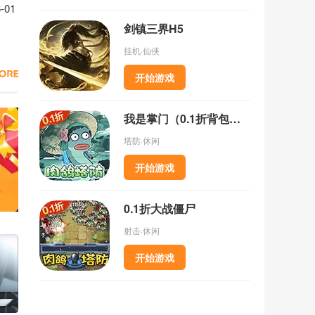
克牌位置一览
-01
剑镇三界H5
挂机·仙侠
开始游戏
我是掌门（0.1折背包乱斗）
塔防·休闲
开始游戏
0.1折大战僵尸
射击·休闲
开始游戏