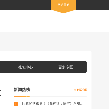
网站导航
礼包中心
更多专区
新闻热榜
收
比真的猪都贵！《黑神话：悟空》八戒手办开订：根根分明的猪毛
1