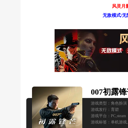
风灵月影
无敌模式/无
007初露
游戏类型：
角色扮演
游戏发行：
育碧
游戏平台：
PC,
steam
游戏标签：
单机游戏,