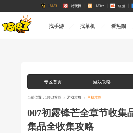
18183
特玩网
183cn
红猪
找手游
找单机
看热闹
专区首页
游戏攻略
当前位置：
18183首页
游戏攻略
单机攻略
007初露锋芒全章节收集
集品全收集攻略