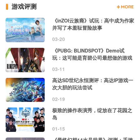
游戏评测
《inZOI云族裔》试玩：高中成为作家
并写了本羞耻冒险故事
03-20
《PUBG: BLINDSPOT》Demo试
玩：这可能是育碧公司最想做的游戏
03-11
高达SD世纪永恒测评：高达IP游戏一
次大胆的玩法尝试
02-19
极致的操作表演秀，绽放在了花园之
岛
01-15