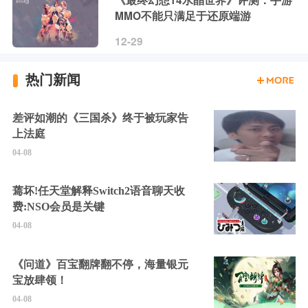
《最终幻想14水晶世界》评测：手游
MMO不能只满足于还原端游
12-29
热门新闻
差评如潮的《三国杀》终于被玩家告
上法庭
04-08
蔫坏!任天堂解释Switch2语音聊天收
费:NSO会员是关键
04-08
《问道》百宝翻牌翻不停，海量银元
宝放肆领！
04-08