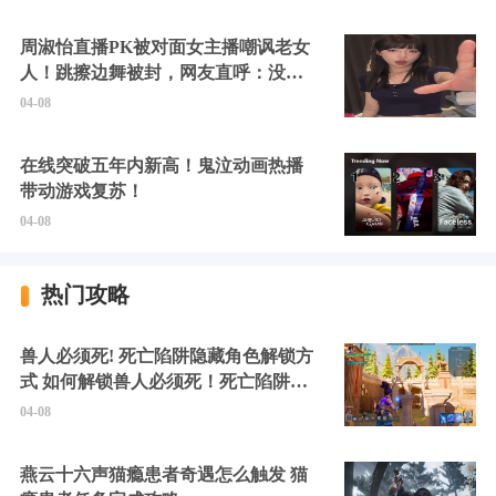
周淑怡直播PK被对面女主播嘲讽老女
人！跳擦边舞被封，网友直呼：没边
硬擦封的好！
04-08
在线突破五年内新高！鬼泣动画热播
带动游戏复苏！
04-08
热门攻略
兽人必须死! 死亡陷阱隐藏角色解锁方
式 如何解锁兽人必须死！死亡陷阱中
的隐藏角色
04-08
燕云十六声猫瘾患者奇遇怎么触发 猫