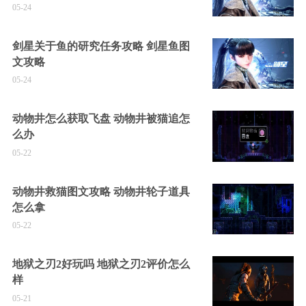
05-24
剑星关于鱼的研究任务攻略 剑星鱼图
文攻略
05-24
动物井怎么获取飞盘 动物井被猫追怎
么办
05-22
动物井救猫图文攻略 动物井轮子道具
怎么拿
05-22
地狱之刃2好玩吗 地狱之刃2评价怎么
样
05-21