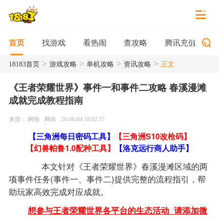
找游戏
看热闹
查攻略
腾讯充值
首页
>
>
>
>
18183首页
游戏攻略
单机攻略
资讯攻略
正文
《王者荣耀世界》事件一和事件二攻略 春溪漫滩
成就完成教程指南
来源： 网络
网络
26-06-04 18:02:37
【三角洲每日密码工具】
【三角洲S10改枪码】
【幻兽帕鲁1.0配种工具】
【洛克远行商人助手】
本文针对《王者荣耀世界》春溪漫滩区域的两
项事件任务(事件一、事件二)提供完整的流程指引，帮
助玩家高效完成对应成就。
想参与王者荣耀世界各平台的生态活动 请添加微