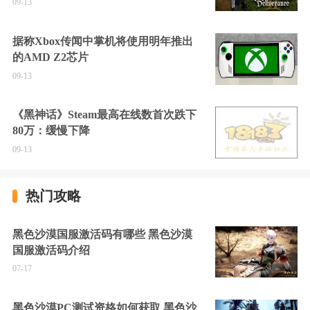
09-13
据称Xbox传闻中掌机将使用明年推出
的AMD Z2芯片
09-13
《黑神话》Steam最高在线数首次跌下
80万：缓慢下降
09-13
热门攻略
黑色沙漠国服激活码有哪些 黑色沙漠
国服激活码介绍
07-17
黑色沙漠PC测试资格如何获取 黑色沙