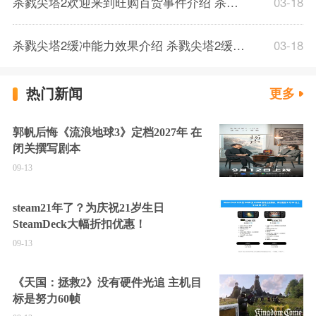
杀戮尖塔2欢迎来到旺购百货事件介绍 杀戮尖塔2欢迎来到旺购百货事件解析
03-18
杀戮尖塔2缓冲能力效果介绍 杀戮尖塔2缓冲能力解析一览
03-18
热门新闻
更多
郭帆后悔《流浪地球3》定档2027年 在
闭关撰写剧本
09-13
steam21年了？为庆祝21岁生日
SteamDeck大幅折扣优惠！
09-13
《天国：拯救2》没有硬件光追 主机目
标是努力60帧