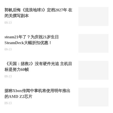
郭帆后悔《流浪地球3》定档2027年 在
闭关撰写剧本
09-13
steam21年了？为庆祝21岁生日
SteamDeck大幅折扣优惠！
09-13
《天国：拯救2》没有硬件光追 主机目
标是努力60帧
09-13
据称Xbox传闻中掌机将使用明年推出
的AMD Z2芯片
09-13