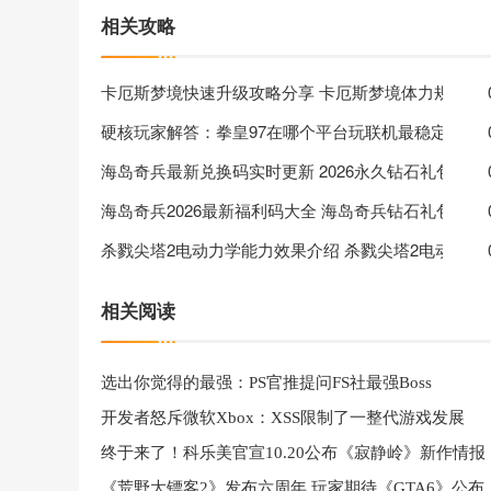
相关攻略
卡厄斯梦境快速升级攻略分享 卡厄斯梦境体力规划分
硬核玩家解答：拳皇97在哪个平台玩联机最稳定、无
海岛奇兵最新兑换码实时更新 2026永久钻石礼包使用
海岛奇兵2026最新福利码大全 海岛奇兵钻石礼包创作
杀戮尖塔2电动力学能力效果介绍 杀戮尖塔2电动力
相关阅读
选出你觉得的最强：PS官推提问FS社最强Boss
开发者怒斥微软Xbox：XSS限制了一整代游戏发展
终于来了！科乐美官宣10.20公布《寂静岭》新作情报
《荒野大镖客2》发布六周年 玩家期待《GTA6》公布