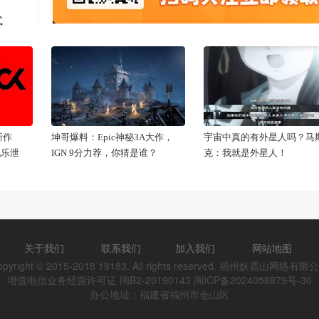
式
新作
坤哥爆料：Epic神秘3A大作，
宇宙中真的有外星人吗？马
配乐泄
IGN 9分力荐，你猜是谁？
克：我就是外星人！
关于我们
|
联系我们
|
加入我们
|
网站地图
|
opyright © 2015-2018 18183. All rights reserved. 福州妖霸山网络有限
增值电信业务经营许可证 闽B2-20190143
闽ICP备2024058879号-30
办公地址：福建省福州市仓山区