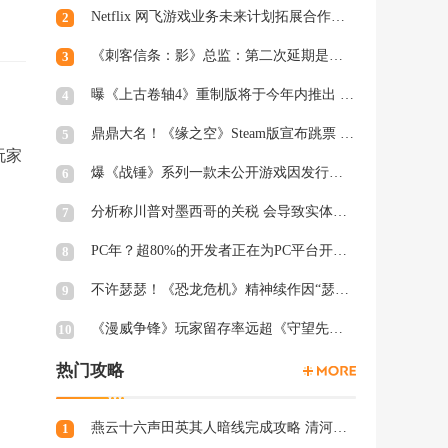
Netflix 网飞游戏业务未来计划拓展合作和家庭类游戏
2
《刺客信条：影》总监：第二次延期是因为屋顶太复杂
3
曝《上古卷轴4》重制版将于今年内推出 虚幻5加持
4
鼎鼎大名！《缘之空》Steam版宣布跳票 将延期至2月28日发售
5
玩家
爆《战锤》系列一款未公开游戏因发行商撤资而夭折，开发被迫中断
6
分析称川普对墨西哥的关税 会导致实体游戏价格上涨
7
PC年？超80%的开发者正在为PC平台开发游戏 NS2为8%
8
不许瑟瑟！《恐龙危机》精神续作因“瑟瑟Mod”拒绝登陆PC
9
《漫威争锋》玩家留存率远超《守望先锋2》、《绝地潜兵2》等游戏
10
热门攻略
燕云十六声田英其人暗线完成攻略 清河田英其人暗涌怎么触发
1