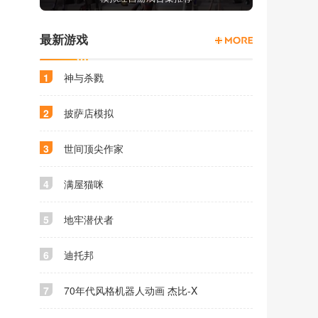
最新游戏
1
神与杀戮
2
披萨店模拟
3
世间顶尖作家
4
满屋猫咪
5
地牢潜伏者
6
迪托邦
7
70年代风格机器人动画 杰比-X