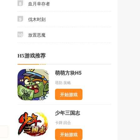
8
血月幸存者
9
伐木时刻
10
放置恶魔
H5游戏推荐
萌萌方块H5
塔防·策略
开始游戏
少年三国志
卡牌·回合
开始游戏