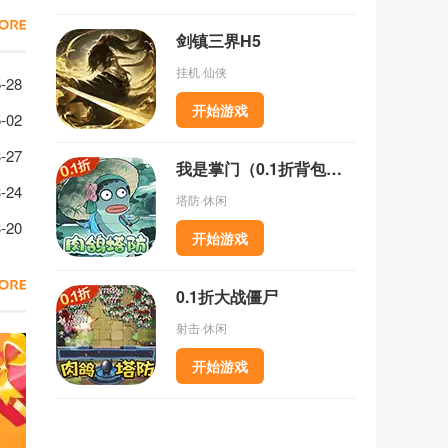
剑镇三界H5
挂机·仙侠
码一览
-28
开始游戏
兑换码精选
-02
巧
-27
我是掌门（0.1折背包乱斗）
决攻略
-24
塔防·休闲
一览
-20
开始游戏
0.1折大战僵尸
射击·休闲
开始游戏