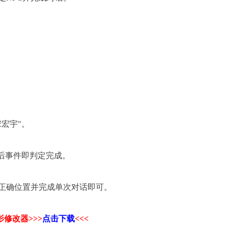
宏宇"。
后事件即判定完成。
确位置并完成单次对话即可。
修改器>>>
点击下载
<<<