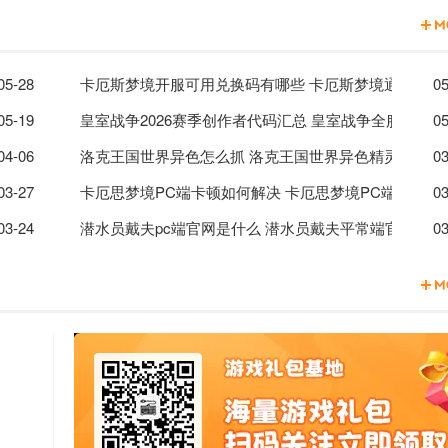
配推荐介绍
05-28
卡厄斯梦境开服可用兑换码有哪些 卡厄斯梦境通用兑换
05
收费套路？
05-19
皇室战争2026赛季创作者代码汇总 皇室战争全服通用
05
攻略
04-06
洛克王国世界异色怎么抓 洛克王国世界异色精灵捕捉技
03
者代码
03-27
卡厄思梦境PC端卡顿如何解决 卡厄思梦境PC端卡顿解
03
学能力效果解析一览
03-24
潜水员戴夫pc端官网是什么 潜水员戴夫平常端官网地址
03