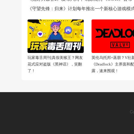
《守望先锋：归来》计划每年推出一个新核心游戏模
玩家毒舌周刊|真假美猴王？网友
英伦乌托邦+蒸朋？V社
花式应对盗版《黑神话》，笑翻
《Deadlock》主界面和
了！
露，速来围观！
C