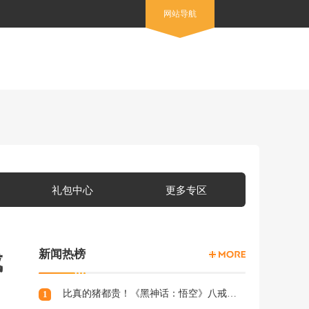
网站导航
礼包中心
更多专区
新闻热榜
成
比真的猪都贵！《黑神话：悟空》八戒手办开订：根根分明的猪毛
1