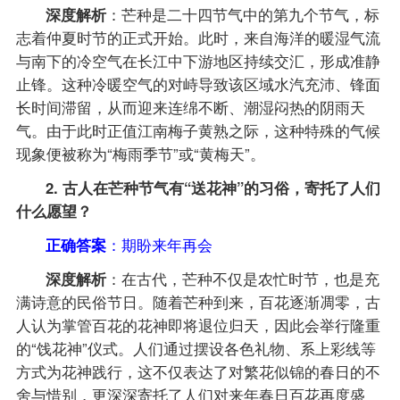
深度解析
：芒种是二十四节气中的第九个节气，标
志着仲夏时节的正式开始。此时，来自海洋的暖湿气流
与南下的冷空气在长江中下游地区持续交汇，形成准静
止锋。这种冷暖空气的对峙导致该区域水汽充沛、锋面
长时间滞留，从而迎来连绵不断、潮湿闷热的阴雨天
气。由于此时正值江南梅子黄熟之际，这种特殊的气候
现象便被称为“梅雨季节”或“黄梅天”。
2. 古人在芒种节气有“送花神”的习俗，寄托了人们
什么愿望？
正确答案
：期盼来年再会
深度解析
：在古代，芒种不仅是农忙时节，也是充
满诗意的民俗节日。随着芒种到来，百花逐渐凋零，古
人认为掌管百花的花神即将退位归天，因此会举行隆重
的“饯花神”仪式。人们通过摆设各色礼物、系上彩线等
方式为花神践行，这不仅表达了对繁花似锦的春日的不
舍与惜别，更深深寄托了人们对来年春日百花再度盛