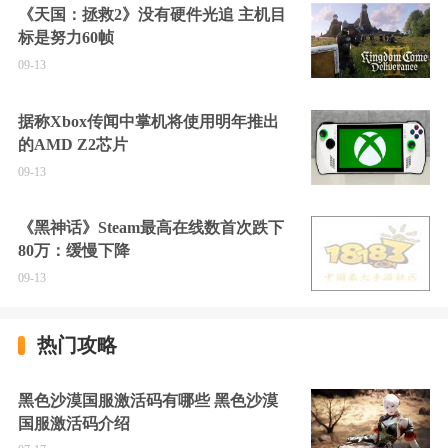
《天国：拯救2》没有硬件光追 主机目
标是努力60帧
09-13
据称Xbox传闻中掌机将使用明年推出
的AMD Z2芯片
09-13
《黑神话》Steam最高在线数首次跌下
80万：缓慢下降
09-13
热门攻略
黑色沙漠国服激活码有哪些 黑色沙漠
国服激活码介绍