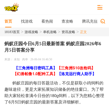
找游戏
看热闹
查攻略
腾讯充值
首页
>
>
>
>
18183首页
游戏攻略
单机攻略
资讯攻略
正文
蚂蚁庄园今日6月5日最新答案 蚂蚁庄园2026年6
月5日答案分享
来源： 未知
肉串
26-06-04 16:46:50
【三角洲每日密码工具】
【三角洲S10改枪码】
【幻兽帕鲁1.0配种工具】
【洛克远行商人助手】
蚂蚁庄园的每日答题活动，不仅是获取小鸡饲料的
趣味途径，更是大家拓展知识储备的绝佳窗口。为了帮
助大家轻松拿满今日份的180g饲料，以下为您精心整理
了6月5日蚂蚁庄园的最新答案及详细解析。