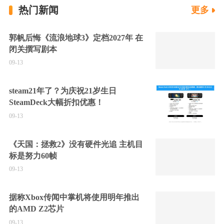
热门新闻
更多
郭帆后悔《流浪地球3》定档2027年 在
闭关撰写剧本
09-13
steam21年了？为庆祝21岁生日
SteamDeck大幅折扣优惠！
09-13
《天国：拯救2》没有硬件光追 主机目
标是努力60帧
09-13
据称Xbox传闻中掌机将使用明年推出
的AMD Z2芯片
09-13