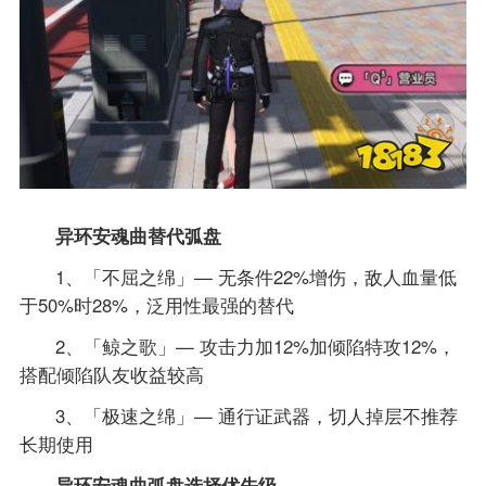
异环安魂曲替代弧盘
1、「不屈之绵」— 无条件22%增伤，敌人血量低
于50%时28%，泛用性最强的替代
2、「鲸之歌」— 攻击力加12%加倾陷特攻12%，
搭配倾陷队友收益较高
3、「极速之绵」— 通行证武器，切人掉层不推荐
长期使用
异环安魂曲弧盘选择优先级