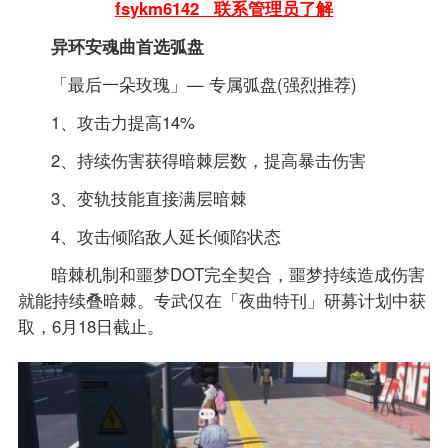
fsykm6142 联系管理员了解
异环安魂曲首选弧盘
「最后一朵玫瑰」— 专属弧盘(强烈推荐)
1、攻击力提高14%
2、持续伤害获得暗棘层数，提高暴击伤害
3、变轨技能直接满层暗棘
4、攻击倾陷敌人延长倾陷状态
暗棘机制和噩梦DOT完全契合，噩梦持续造成伤害
就能持续叠暗棘。专武仅在「夜曲特刊」研募计划中获
取，6月18日截止。