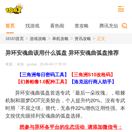
找游戏
看热闹
查攻略
腾讯充值
首页
>
>
>
>
18183首页
游戏攻略
单机攻略
资讯攻略
正文
异环安魂曲该用什么弧盘 异环安魂曲弧盘推荐
来源： 未知
gushan
26-06-04 17:39:18
【三角洲每日密码工具】
【三角洲S10改枪码】
【幻兽帕鲁1.0配种工具】
【洛克远行商人助手】
异环安魂曲弧盘首选专武「最后一朵玫瑰」，暗棘
机制和噩梦DOT完美契合，个人提升约20%。没有专武
时用「不屈之绵」替代，无条件22%增伤泛用性强。本
文按优先级排列安魂曲的弧盘选择。
想参与异环各平台的生态活动 请添加微信号：