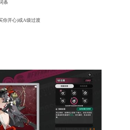
词条
买你开心)或A级过渡