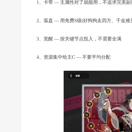
1、卡带 — 主属性对了就能用，不追求完美副
2、弧盘 — 用免费S级(好狗狗走四方、千金难
3、觉醒 — 按关键节点投入，不需要全满
4、资源集中给主C — 不要平均分配