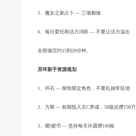
5、魔女之家占卜 — 三项都做
6、每日委托和活力消耗 — 不要让活力溢出
全部做完约15到20分钟。
异环新手资源规划
1、环石 — 留给限定角色，不要乱抽常驻池
2、方斯 — 前期投入主C养成，50级后攒158
3、嗯!硬币 — 坚持每天许愿攒100枚