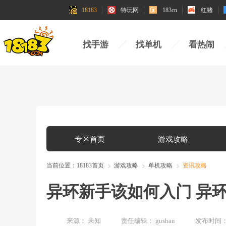
18183
特玩网
183cn
红猪
找手游
找单机
看热闹
专区首页
游戏攻略
当前位置：
18183首页
游戏攻略
单机攻略
资讯攻略
异环新手该如何入门 异
来源：
未知
责任编辑：
gushan
发布时间