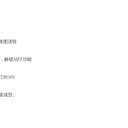
合推图清怪
害，解锁治疗功能
BOSS
能成型。