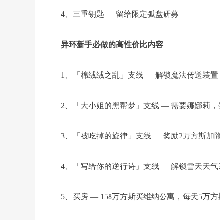
4、三重钥匙 — 留给限定弧盘研募
异环新手必做的高性价比内容
1、「棉绒绒之乱」支线 — 解锁魔法传送装
2、「大小姐的黑帮梦」支线 — 需要娜娜莉，
3、「被吃掉的旋律」支线 — 奖励2万方斯加
4、「写给你的逆行诗」支线 — 解锁雪天天气
5、买房 — 158万方斯买维纳公寓，每天5万