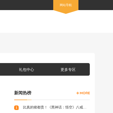
网站导航
礼包中心
更多专区
新闻热榜
比真的猪都贵！《黑神话：悟空》八戒手办开订：根根分明的猪毛
1