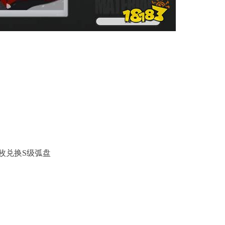
0枚兑换S级弧盘