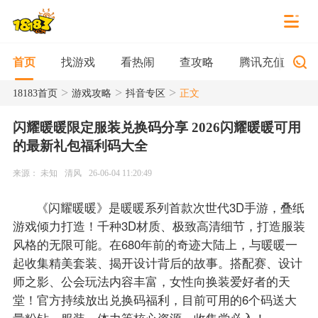
找游戏
看热闹
查攻略
腾讯充值
首页
>
>
>
18183首页
游戏攻略
抖音专区
正文
闪耀暖暖限定服装兑换码分享 2026闪耀暖暖可用
的最新礼包福利码大全
来源： 未知
清风
26-06-04 11:20:49
《闪耀暖暖》是暖暖系列首款次世代3D手游，叠纸
游戏倾力打造！千种3D材质、极致高清细节，打造服装
风格的无限可能。在680年前的奇迹大陆上，与暖暖一
起收集精美套装、揭开设计背后的故事。搭配赛、设计
师之影、公会玩法内容丰富，女性向换装爱好者的天
堂！官方持续放出兑换码福利，目前可用的6个码送大