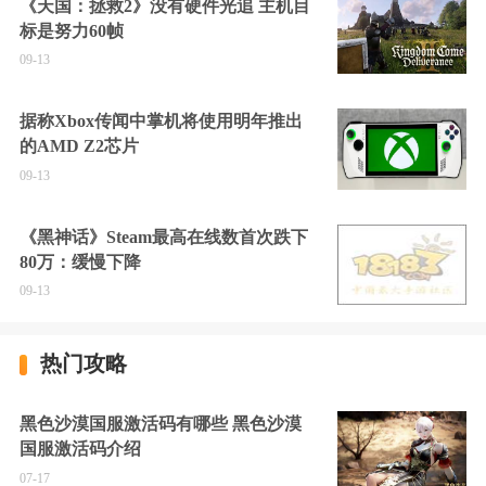
《天国：拯救2》没有硬件光追 主机目
标是努力60帧
09-13
据称Xbox传闻中掌机将使用明年推出
的AMD Z2芯片
09-13
《黑神话》Steam最高在线数首次跌下
80万：缓慢下降
09-13
热门攻略
黑色沙漠国服激活码有哪些 黑色沙漠
国服激活码介绍
07-17