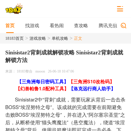
找游戏
看热闹
查攻略
腾讯充值
首页
>
>
>
18183首页
游戏攻略
单机攻略
正文
Sinisistar2背刺成就解锁攻略 Sinisistar2背刺成就
解锁方法
来源： 18183整合
mooon
26-06-18 10:47:06
【三角洲每日密码工具】
【三角洲S10改枪码】
【幻兽帕鲁1.0配种工具】
【洛克远行商人助手】
Sinisistar2中“背刺”成就，需要玩家从背后一击击杀
BOSS“埃涅努特之母”。该成就的完成需要在前期避免
击败BOSS“埃涅努特之母”，并在进入“阿尔塞宗圣堂”之
后，从断桥使用“猫头鹰魔法”（悬空魔法），绕道“埃涅
努特之母”背后，使用弓箭魔法即可完成一击必杀。下