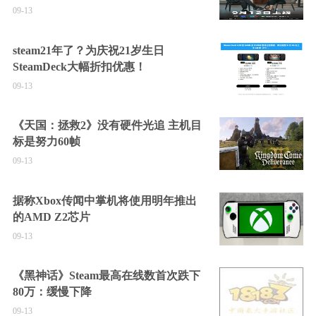
09-13
steam21年了？为庆祝21岁生日
SteamDeck大幅折扣优惠！
09-13
《天国：拯救2》没有硬件光追 主机目
标是努力60帧
09-13
据称Xbox传闻中掌机将使用明年推出
的AMD Z2芯片
09-13
《黑神话》Steam最高在线数首次跌下
80万：缓慢下降
09-13