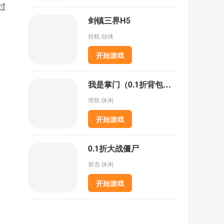
过
剑镇三界H5
挂机·仙侠
开始游戏
我是掌门（0.1折背包乱斗）
塔防·休闲
开始游戏
0.1折大战僵尸
射击·休闲
开始游戏