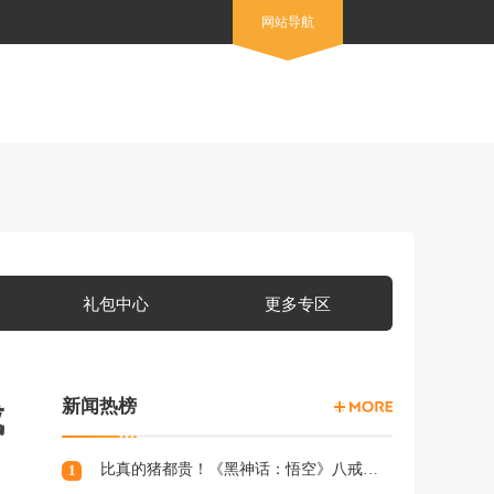
网站导航
礼包中心
更多专区
新闻热榜
成
比真的猪都贵！《黑神话：悟空》八戒手办开订：根根分明的猪毛
1