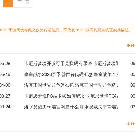
1
下一页
183手游网发布此文仅为传递信息，不代表18183认同其观点或证实其描述。
配推荐介绍
05-28
卡厄斯梦境开服可用兑换码有哪些 卡厄斯梦境通用兑换
05
收费套路？
05-19
皇室战争2026赛季创作者代码汇总 皇室战争全服通用
05
攻略
04-06
洛克王国世界异色怎么抓 洛克王国世界异色精灵捕捉技
03
者代码
03-27
卡厄思梦境PC端卡顿如何解决 卡厄思梦境PC端卡顿解
03
学能力效果解析一览
03-24
潜水员戴夫pc端官网是什么 潜水员戴夫平常端官网地址
03