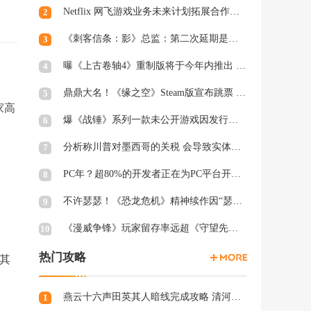
Netflix 网飞游戏业务未来计划拓展合作和家庭类游戏
2
《刺客信条：影》总监：第二次延期是因为屋顶太复杂
3
曝《上古卷轴4》重制版将于今年内推出 虚幻5加持
4
鼎鼎大名！《缘之空》Steam版宣布跳票 将延期至2月28日发售
5
家高
爆《战锤》系列一款未公开游戏因发行商撤资而夭折，开发被迫中断
6
分析称川普对墨西哥的关税 会导致实体游戏价格上涨
7
PC年？超80%的开发者正在为PC平台开发游戏 NS2为8%
8
不许瑟瑟！《恐龙危机》精神续作因“瑟瑟Mod”拒绝登陆PC
9
《漫威争锋》玩家留存率远超《守望先锋2》、《绝地潜兵2》等游戏
10
热门攻略
其
燕云十六声田英其人暗线完成攻略 清河田英其人暗涌怎么触发
1