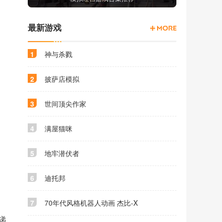
最新游戏
1
神与杀戮
2
披萨店模拟
3
世间顶尖作家
4
满屋猫咪
5
地牢潜伏者
6
迪托邦
7
70年代风格机器人动画 杰比-X
递