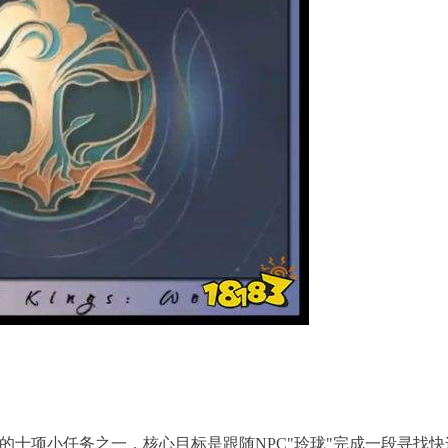
十项小任务之一，核心目标是跟随NPC"玲珑"完成一段寻找快