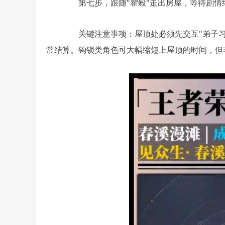
第七步，跟随"瞿毅"走出房屋，等待剧情
关键注意事项：屋顶处必须先交互"弟子习
常结算。钩锁类角色可大幅缩短上屋顶的时间，但