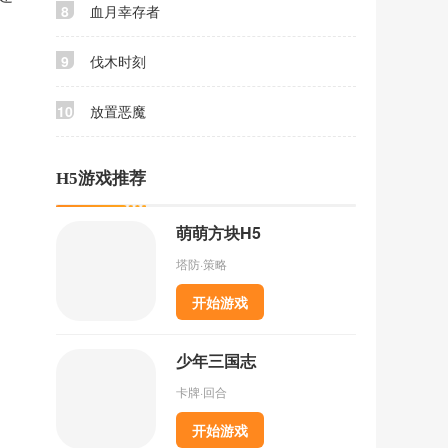
8
血月幸存者
9
伐木时刻
10
放置恶魔
H5游戏推荐
萌萌方块H5
塔防·策略
开始游戏
少年三国志
卡牌·回合
开始游戏