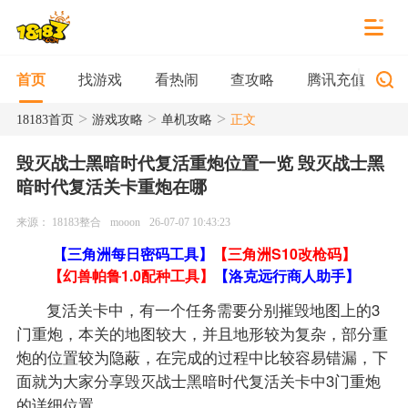
找游戏
看热闹
查攻略
腾讯充值
首页
>
>
>
18183首页
游戏攻略
单机攻略
正文
毁灭战士黑暗时代复活重炮位置一览 毁灭战士黑
暗时代复活关卡重炮在哪
来源： 18183整合
mooon
26-07-07 10:43:23
【三角洲每日密码工具】
【三角洲S10改枪码】
【幻兽帕鲁1.0配种工具】
【洛克远行商人助手】
复活关卡中，有一个任务需要分别摧毁地图上的3
门重炮，本关的地图较大，并且地形较为复杂，部分重
炮的位置较为隐蔽，在完成的过程中比较容易错漏，下
面就为大家分享毁灭战士黑暗时代复活关卡中3门重炮
的详细位置。