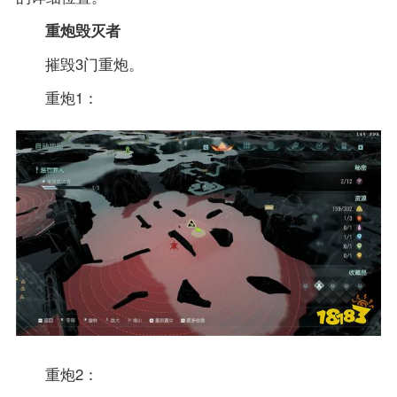
重炮毁灭者
摧毁3门重炮。
重炮1：
重炮2：