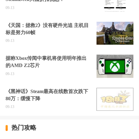
09-13
《天国：拯救2》没有硬件光追 主机目
标是努力60帧
09-13
据称Xbox传闻中掌机将使用明年推出
的AMD Z2芯片
09-13
《黑神话》Steam最高在线数首次跌下
80万：缓慢下降
09-13
热门攻略