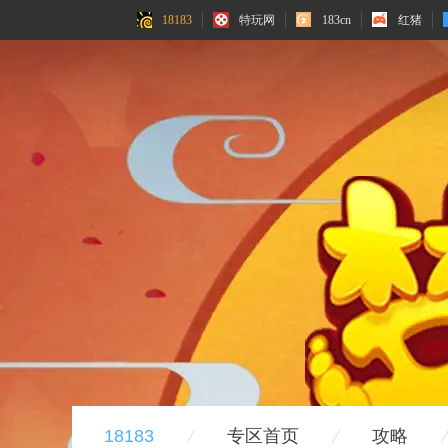
18183
特玩网
183cn
红猪
18183
专区首页
攻略