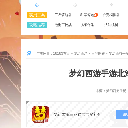
实用工具
三界答题器
科举答题
合宠模拟器
攻略推荐
泡泡王挑战
视频合集
法波机制
当前位置：
18183首页
>
梦幻西游
>
伙伴图鉴
>
梦幻西游手
梦幻西游手游北
来源：梦幻西游手游
梦幻西游三花猫宝宝窝礼包
领