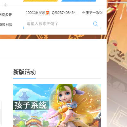
100武器展示
Q群237408464
全服第一系列
网页多开
60级剧情
新版活动