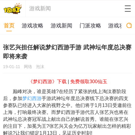
游戏新闻
首页
游戏攻略
游戏新闻
门派攻略
游戏攻略
张艺兴担任解说梦幻西游手游 武神坛年度总决赛
即将来袭
19-01-11
网络
泡沫
《梦幻西游》下载
|
免费领取300仙玉
巅峰对决，谁是英雄?在经历了紧张的线上淘汰赛阶段
后，参加
梦幻西游
手游武神坛年度总决赛线下总决赛的四支
参赛队已经进入大家的视野之中。他们将于1月13日受邀前往
上海，打响最终决赛。而梦幻西游手游代言人张艺兴也将在
武神坛总决赛冠军战上献出自己的解说首秀。谁能在张艺兴
的注目下，加冕为王?张艺兴又会为亿万玩家献出怎样的精彩
解说?让我们锁定1月13日，见证历史时刻!