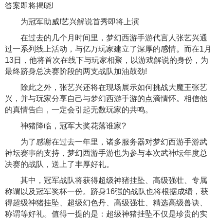
答案即将揭晓!
为冠军助威!艺兴解说首秀即将上演
在过去的几个月时间里，梦幻西游手游代言人张艺兴通
过一系列线上活动，与亿万玩家建立了深厚的感情。而在1月
13日，他将首次在线下与玩家相聚，以游戏解说的身份，为
最终跻身总决赛阶段的两支战队加油鼓劲!
除此之外，张艺兴还将在现场展示如何挑战大魔王张艺
兴，并与玩家分享自己与梦幻西游手游的点滴情怀。相信他
的真情告白，一定会引起无数玩家的共鸣。
神猪降临，冠军大奖花落谁家?
为了感谢在过去一年里，诸多服务器对梦幻西游手游武
神坛赛事的支持，梦幻西游手游也为参与本次武神坛年度总
决赛的战队，送上了丰厚好礼。
其中，冠军战队将获得超级神猪挂坠、高级强壮、专属
称谓以及冠军奖杯一份。跻身16强的战队也将根据成绩，获
得超级神猪挂坠、超级幻色丹、高级强壮、精选高级兽诀、
称谓等好礼。值得一提的是：超级神猪挂坠不仅是珍贵的实