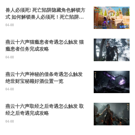
兽人必须死! 死亡陷阱隐藏角色解锁方
式 如何解锁兽人必须死！死亡陷阱中
的隐藏角色
04-08
燕云十六声猫瘾患者奇遇怎么触发 猫
瘾患者任务完成攻略
04-08
燕云十六声神秘的借条奇遇怎么触发
绝世财宝秘籍好酒位置一览
04-08
燕云十六声取经之后奇遇怎么触发 取
经之后奇遇完成攻略
04-08