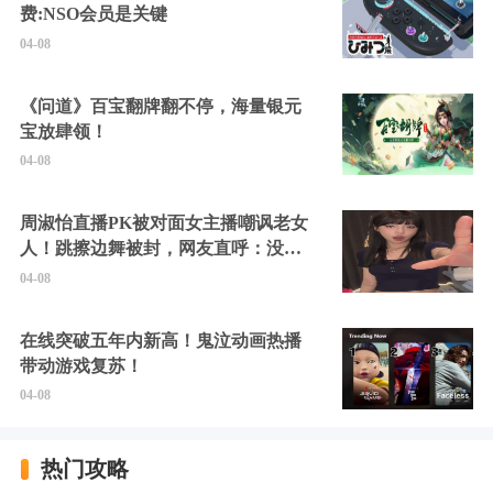
费:NSO会员是关键
04-08
《问道》百宝翻牌翻不停，海量银元
宝放肆领！
04-08
周淑怡直播PK被对面女主播嘲讽老女
人！跳擦边舞被封，网友直呼：没边
硬擦封的好！
04-08
在线突破五年内新高！鬼泣动画热播
带动游戏复苏！
04-08
热门攻略