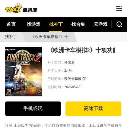
首页
找游戏
找补丁
找合集
云游戏
找补丁
《欧洲卡车模拟2》十
项功能修改器风灵月
《欧洲卡车模拟2》十项功能修
影版
补丁类型：
修改器
补丁大小：
2.4M
所属游戏：
欧洲卡车模拟2
更新时间：
2026-05-18
手机畅玩
高速下载
注意:本游戏为PC端游，手机目前需要使用模拟器，本站提供的下载包是