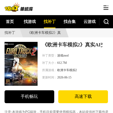
首页
找游戏
找补丁
找合集
云游戏
找补丁
《欧洲卡车模拟2》真
实AI交通包MOD
《欧洲卡车模拟2》真实AI交通
补丁类型：
游戏mod
补丁大小：
612.7M
所属游戏：
欧洲卡车模拟2
更新时间：
2026-06-15
手机畅玩
高速下载
注意:本游戏为PC端游，手机目前需要使用模拟器，本站提供的下载包是