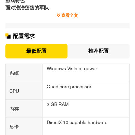
游戏特色
面对浩浩荡荡的军队
获取各种致命武器，一招一式消灭成群的敌人，与无情的
查看全文
邪恶将领一决高下!
触手可及的力量
使用每位英雄的独特技能，意外扭转局势。强化您的配件
配置需求
和装备，找到最佳组合，并进化武器以突破极限!
升级你的武器
最低配置
推荐配置
在任务之间升级您的技能;在获得奖励的同时不断尝试新的
组合。解锁新装备，变得更强大，面对最艰巨的任务——
Windows Vista or newer
无尽的挑战等着你!
系统
心动的游戏体验
Quad core processor
毁灭军团专为酣畅淋漓的游戏体验而设计，操作简单，乐
CPU
趣无穷。准备好并在游戏中玩得开心!
游戏更新
2 GB RAM
Update #5
内存
改进：
DirectX 10 capable hardware
当鼠标移动设置为切换模式时，升级后会保持之前的状
显卡
态。换句话说，如果您正在用鼠标瞄准，升级后无需重新