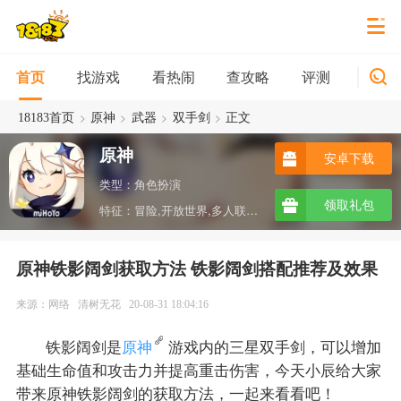
找游戏
看热闹
查攻略
评测
新游
首页
>
>
>
>
18183首页
原神
武器
双手剑
正文
原神
安卓下载
类型：角色扮演
领取礼包
特征：冒险,开放世界,多人联机,沙盒,ARPG,taptap
原神铁影阔剑获取方法 铁影阔剑搭配推荐及效果
来源：网络
清树无花
20-08-31 18:04:16
铁影阔剑是
原神
游戏内的三星双手剑，可以增加
基础生命值和攻击力并提高重击伤害，今天小辰给大家
带来原神铁影阔剑的获取方法，一起来看看吧！