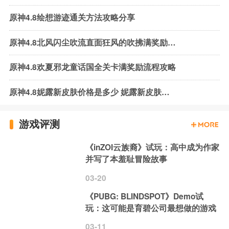
原神4.8绘想游迹通关方法攻略分享
原神4.8北风闪尘吹流直面狂风的吹拂满奖励流程攻略
原神4.8欢夏邪龙童话国全关卡满奖励流程攻略
原神4.8妮露新皮肤价格是多少 妮露新皮肤获取方法
游戏评测
《inZOI云族裔》试玩：高中成为作家
并写了本羞耻冒险故事
03-20
《PUBG: BLINDSPOT》Demo试
玩：这可能是育碧公司最想做的游戏
03-11