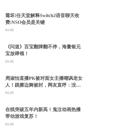
蔫坏!任天堂解释Switch2语音聊天收
费:NSO会员是关键
04-08
《问道》百宝翻牌翻不停，海量银元
宝放肆领！
04-08
周淑怡直播PK被对面女主播嘲讽老女
人！跳擦边舞被封，网友直呼：没边
硬擦封的好！
04-08
在线突破五年内新高！鬼泣动画热播
带动游戏复苏！
04-08