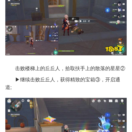
击败楼梯上的丘丘人，拾取扶手上的散落的星星②
▶继续击败丘丘人，获得精致的宝箱③，开启通
道;