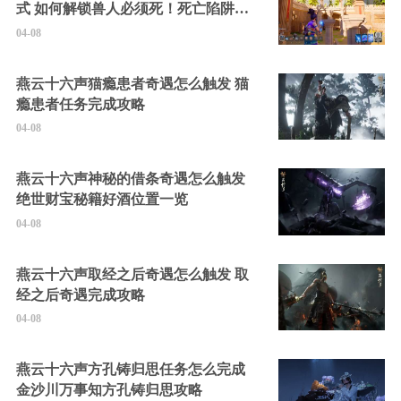
式 如何解锁兽人必须死！死亡陷阱中
的隐藏角色
04-08
燕云十六声猫瘾患者奇遇怎么触发 猫
瘾患者任务完成攻略
04-08
燕云十六声神秘的借条奇遇怎么触发
绝世财宝秘籍好酒位置一览
04-08
燕云十六声取经之后奇遇怎么触发 取
经之后奇遇完成攻略
04-08
燕云十六声方孔铸归思任务怎么完成
金沙川万事知方孔铸归思攻略