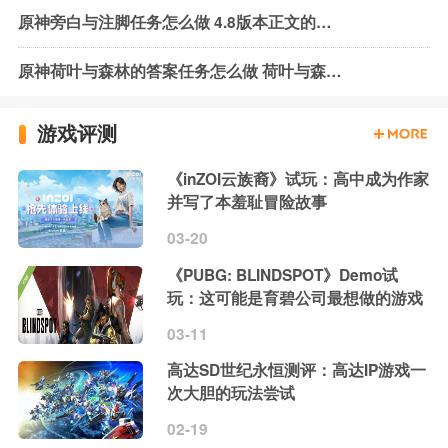
原神旁白与注脚任务怎么做 4.8版本正文的尾声任务攻略
原神荷叶与森林的答案任务怎么做 荷叶与森林的答案任务攻略
游戏评测
《inZOI云族裔》试玩：高中成为作家
并写了本羞耻冒险故事
03-20
《PUBG: BLINDSPOT》Demo试
玩：这可能是育碧公司最想做的游戏
03-11
高达SD世纪永恒测评：高达IP游戏一
次大胆的玩法尝试
02-19