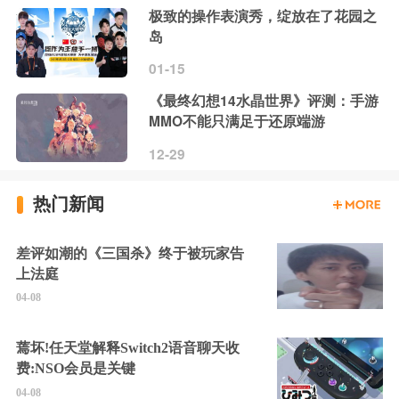
极致的操作表演秀，绽放在了花园之
岛
01-15
《最终幻想14水晶世界》评测：手游
MMO不能只满足于还原端游
12-29
热门新闻
差评如潮的《三国杀》终于被玩家告
上法庭
04-08
蔫坏!任天堂解释Switch2语音聊天收
费:NSO会员是关键
04-08