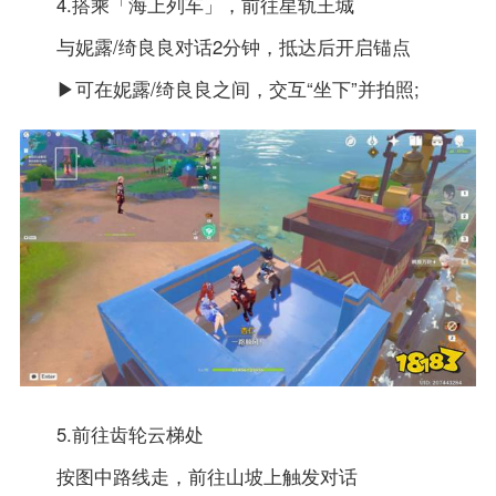
4.搭乘「海上列车」，前往星轨王城
与妮露/绮良良对话2分钟，抵达后开启锚点
▶可在妮露/绮良良之间，交互“坐下”并拍照;
5.前往齿轮云梯处
按图中路线走，前往山坡上触发对话