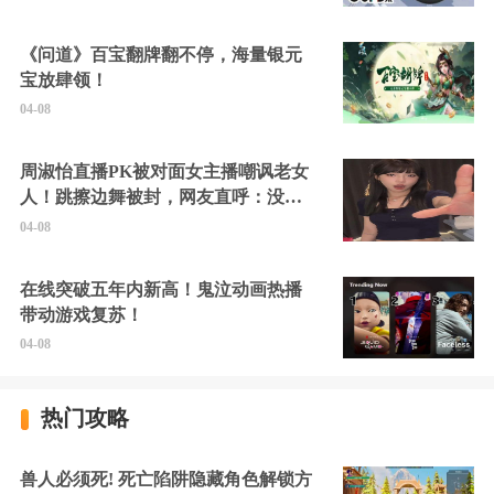
《问道》百宝翻牌翻不停，海量银元
宝放肆领！
04-08
周淑怡直播PK被对面女主播嘲讽老女
人！跳擦边舞被封，网友直呼：没边
硬擦封的好！
04-08
在线突破五年内新高！鬼泣动画热播
带动游戏复苏！
04-08
热门攻略
兽人必须死! 死亡陷阱隐藏角色解锁方