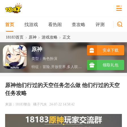
找游戏
看热闹
查攻略
评测
新游
首页
>
>
>
18183首页
原神
游戏攻略
正文
原神
安卓下载
类型：角色扮演
领取礼包
特征：冒险,开放世界,多人联机,沙盒,ARPG,taptap
原神他们行过的天空任务怎么做 他们行过的天空
任务攻略
来源：18183整合
橘子汽水
24-07-22 14:58:42