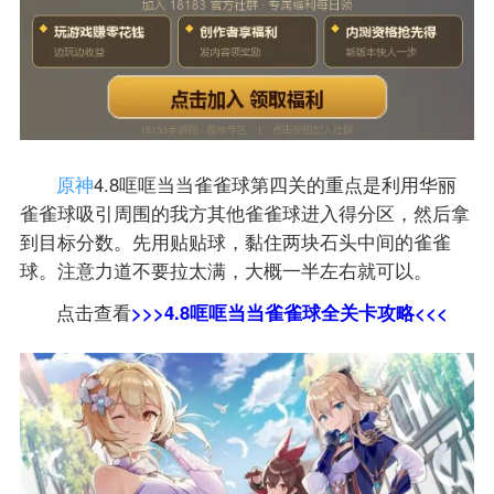
原神
4.8哐哐当当雀雀球第四关的重点是利用华丽
雀雀球吸引周围的我方其他雀雀球进入得分区，然后拿
到目标分数。先用贴贴球，黏住两块石头中间的雀雀
球。注意力道不要拉太满，大概一半左右就可以。
点击查看
>>>4.8哐哐当当雀雀球全关卡攻略<<<