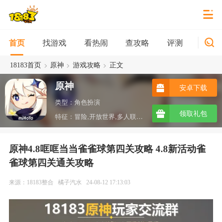
找游戏
看热闹
查攻略
评测
新游
首页
>
>
>
18183首页
原神
游戏攻略
正文
原神
安卓下载
类型：角色扮演
领取礼包
特征：冒险,开放世界,多人联机,沙盒,ARPG,taptap
原神4.8哐哐当当雀雀球第四关攻略 4.8新活动雀
雀球第四关通关攻略
来源：18183整合
橘子汽水
24-08-12 17:13:03