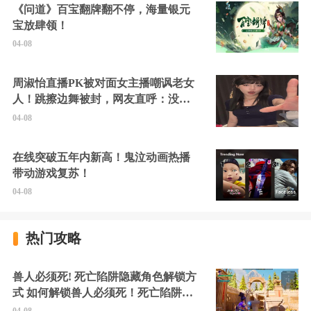
《问道》百宝翻牌翻不停，海量银元
宝放肆领！
04-08
周淑怡直播PK被对面女主播嘲讽老女
人！跳擦边舞被封，网友直呼：没边
硬擦封的好！
04-08
在线突破五年内新高！鬼泣动画热播
带动游戏复苏！
04-08
热门攻略
兽人必须死! 死亡陷阱隐藏角色解锁方
式 如何解锁兽人必须死！死亡陷阱中
的隐藏角色