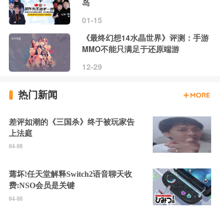
岛
01-15
《最终幻想14水晶世界》评测：手游
MMO不能只满足于还原端游
12-29
热门新闻
差评如潮的《三国杀》终于被玩家告
上法庭
04-08
蔫坏!任天堂解释Switch2语音聊天收
费:NSO会员是关键
04-08