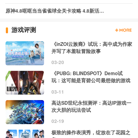
原神4.8哐哐当当雀雀球全关卡攻略 4.8新活动雀雀球满奖励通关攻略
游戏评测
《inZOI云族裔》试玩：高中成为作家
并写了本羞耻冒险故事
03-20
《PUBG: BLINDSPOT》Demo试
玩：这可能是育碧公司最想做的游戏
03-11
高达SD世纪永恒测评：高达IP游戏一
次大胆的玩法尝试
02-19
极致的操作表演秀，绽放在了花园之