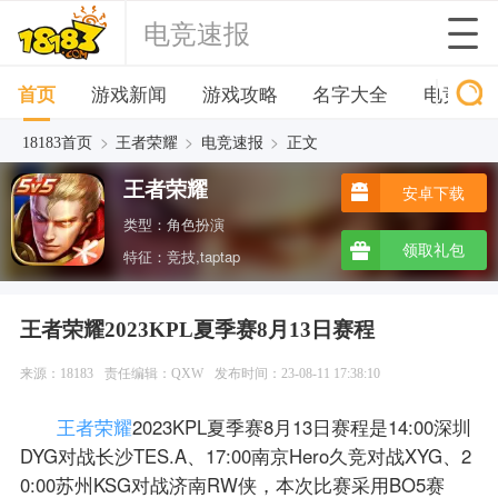
电竞速报
首页
游戏新闻
游戏攻略
名字大全
电竞速
>
>
>
18183首页
王者荣耀
电竞速报
正文
王者荣耀
安卓下载
类型：角色扮演
领取礼包
特征：竞技,taptap
王者荣耀2023KPL夏季赛8月13日赛程
来源：18183
责任编辑：QXW
发布时间：23-08-11 17:38:10
王者荣耀
2023KPL夏季赛8月13日赛程是14:00深圳
DYG对战长沙TES.A、17:00南京Hero久竞对战XYG、2
0:00苏州KSG对战济南RW侠，本次比赛采用BO5赛