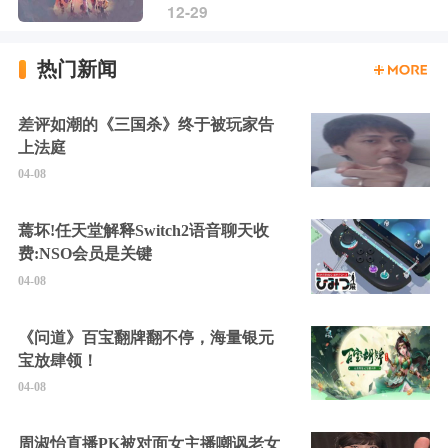
12-29
热门新闻
差评如潮的《三国杀》终于被玩家告
上法庭
04-08
蔫坏!任天堂解释Switch2语音聊天收
费:NSO会员是关键
04-08
《问道》百宝翻牌翻不停，海量银元
宝放肆领！
04-08
周淑怡直播PK被对面女主播嘲讽老女