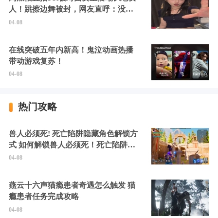
人！跳擦边舞被封，网友直呼：没边
硬擦封的好！
04-08
在线突破五年内新高！鬼泣动画热播
带动游戏复苏！
04-08
热门攻略
兽人必须死! 死亡陷阱隐藏角色解锁方
式 如何解锁兽人必须死！死亡陷阱中
的隐藏角色
04-08
燕云十六声猫瘾患者奇遇怎么触发 猫
瘾患者任务完成攻略
04-08