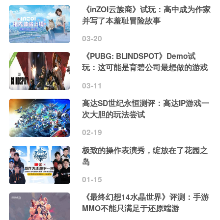
《inZOI云族裔》试玩：高中成为作家
并写了本羞耻冒险故事
03-20
《PUBG: BLINDSPOT》Demo试
玩：这可能是育碧公司最想做的游戏
03-11
高达SD世纪永恒测评：高达IP游戏一
次大胆的玩法尝试
02-19
极致的操作表演秀，绽放在了花园之
岛
01-15
《最终幻想14水晶世界》评测：手游
MMO不能只满足于还原端游